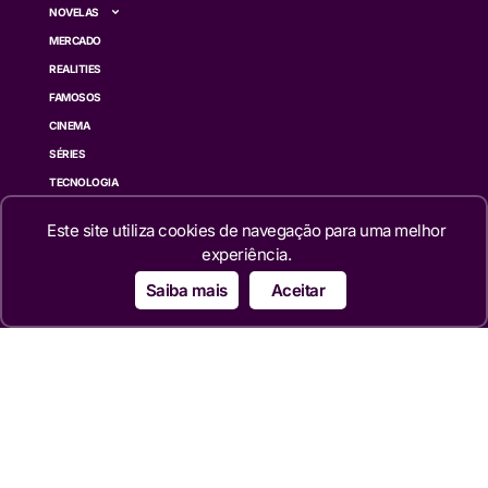
NOVELAS
MERCADO
REALITIES
FAMOSOS
CINEMA
SÉRIES
TECNOLOGIA
ESPORTE NA TV
Este site utiliza cookies de navegação para uma melhor
ÚLTIMAS NOTÍCIAS
experiência.
Institucional
Saiba mais
Aceitar
QUEM SOMOS
TERMOS DE USO
TRANSPARÊNCIA
POLÍTICA DE PRIVACIDADE
CONTATO
Siga