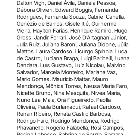
Dalton Vigh, Daniel Ávila, Daniela Pessoa,
Débora Olivieri, Edward Boggis, Fernanda
Rodrigues, Fernanda Souza, Gabriel Canella,
Genézio de Barros, Gisele Itié, Guilherme
Vieira, Haylton Farias, Henrique Ramiro, Hugo
Gross, Jandir Ferrari, José D’Artagnan Júnior,
Julia Ruiz, Juliana Baroni, Juliana Didone, Júlia
Mattos, Laura Cardoso, Licurgo Spínola, Luca
de Castro, Luciana Braga, Luigi Baricelli, Luana
Dandara, Luís Gustavo, Luiz Nicolau, Malvino
Salvador, Marcela Monteiro, Mariana Vaz,
Mário Gomes, Maurício Mattar, Mauro
Mendonça, Mônica Torres, Neusa Maria Faro,
Nicette Bruno, Nina Mesquita, Nívea Maria,
Nuno Leal Maia, Orã Figueiredo, Paolla
Oliveira, Paula Burlamaqui, Rafael Cardoso,
Renan Ribeiro, Renata Castro Barbosa,
Rodrigo Faro, Rodrigo Mendonça, Rodrigo
Phavanello, Rogério Falabella, Rosi Campos,
Rosina Lobosco, Sabrina de Souza, Samara