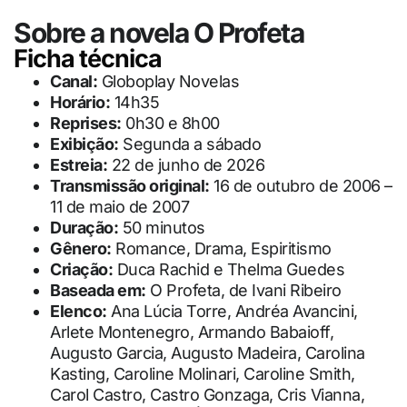
Sobre a novela O Profeta
Ficha técnica
Canal:
Globoplay Novelas
Horário:
14h35
Reprises:
0h30 e 8h00
Exibição:
Segunda a sábado
Estreia:
22 de junho de 2026
Transmissão original:
16 de outubro de 2006 –
11 de maio de 2007
Duração:
50 minutos
Gênero:
Romance, Drama, Espiritismo
Criação:
Duca Rachid e Thelma Guedes
Baseada em:
O Profeta, de Ivani Ribeiro
Elenco:
Ana Lúcia Torre, Andréa Avancini,
Arlete Montenegro, Armando Babaioff,
Augusto Garcia, Augusto Madeira, Carolina
Kasting, Caroline Molinari, Caroline Smith,
Carol Castro, Castro Gonzaga, Cris Vianna,