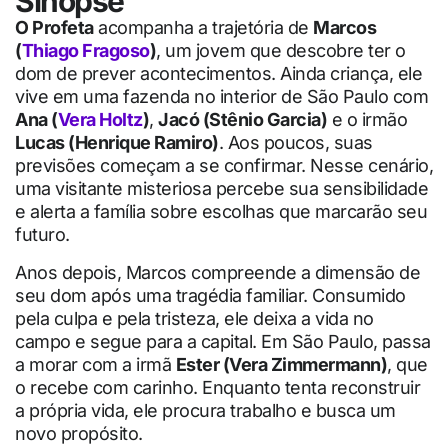
Sinopse
O Profeta
acompanha a trajetória de
Marcos
(
Thiago Fragoso
)
, um jovem que descobre ter o
dom de prever acontecimentos. Ainda criança, ele
vive em uma fazenda no interior de São Paulo com
Ana (
Vera Holtz
)
,
Jacó (Stênio Garcia)
e o irmão
Lucas (Henrique Ramiro)
. Aos poucos, suas
previsões começam a se confirmar. Nesse cenário,
uma visitante misteriosa percebe sua sensibilidade
e alerta a família sobre escolhas que marcarão seu
futuro.
Anos depois, Marcos compreende a dimensão de
seu dom após uma tragédia familiar. Consumido
pela culpa e pela tristeza, ele deixa a vida no
campo e segue para a capital. Em São Paulo, passa
a morar com a irmã
Ester (Vera Zimmermann)
, que
o recebe com carinho. Enquanto tenta reconstruir
a própria vida, ele procura trabalho e busca um
novo propósito.