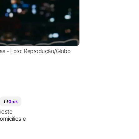
las - Foto: Reprodução/Globo
Grok
deste
omicílios e