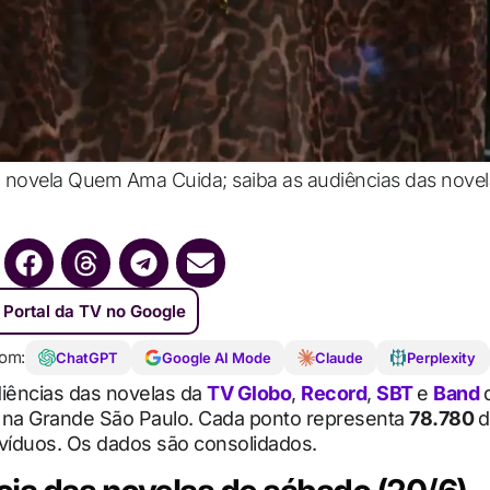
 da novela Quem Ama Cuida; saiba as audiências das nove
 Portal da TV no Google
om:
ChatGPT
Google AI Mode
Claude
Perplexity
diências das novelas da
TV Globo
,
Record
,
SBT
e
Band
 na Grande São Paulo. Cada ponto representa
78.780
d
ivíduos. Os dados são consolidados.