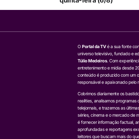
quinta-feira (6/8)
O
Portal da TV
é a sua fonte con
universo televisivo, fundado e ed
Túlio Medeiros
. Com experiênci
entretenimento e mídia desde 20
conteúdo é produzido com um ol
responsável e apaixonado pelo
Cobrimos diariamente os bastido
realities, analisamos programas d
telejornais, e trazemos as última
séries, cinema e o mercado de m
é fornecer informação factual, an
aprofundadas e reportagens exc
leitores que buscam mais do que