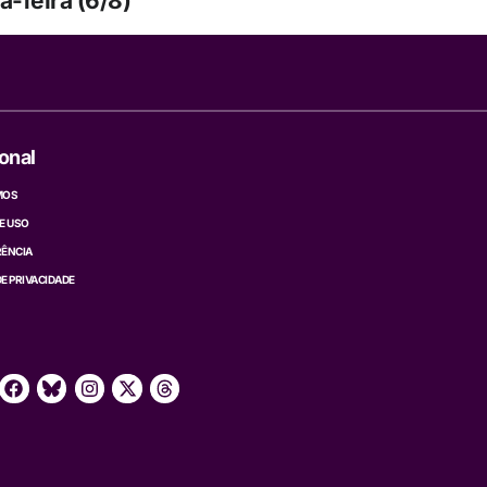
a-feira (6/8)
ional
MOS
E USO
ÊNCIA
DE PRIVACIDADE