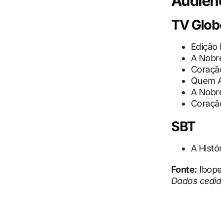
Audiênc
TV Glob
Edição 
A Nobre
Coração
Quem A
A Nobre
Coração
SBT
A Histó
Fonte:
Ibop
Dados cedid