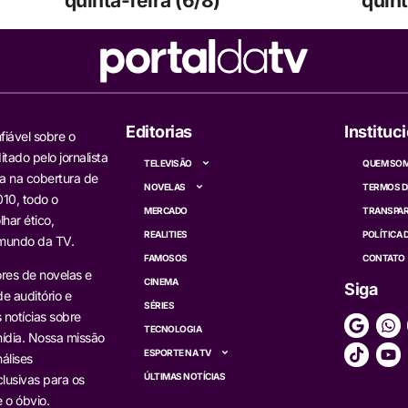
quinta-feira (6/8)
quint
Editorias
Instituc
fiável sobre o
itado pelo jornalista
TELEVISÃO
QUEM SO
a na cobertura de
NOVELAS
TERMOS D
10, todo o
MERCADO
TRANSPAR
har ético,
REALITIES
POLÍTICA 
 mundo da TV.
FAMOSOS
CONTATO
res de novelas e
CINEMA
Siga
e auditório e
SÉRIES
s notícias sobre
TECNOLOGIA
ídia. Nossa missão
ESPORTE NA TV
álises
ÚLTIMAS NOTÍCIAS
lusivas para os
 o óbvio.