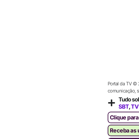
Portal da TV ©
comunicação, se
Tudo so
SBT
,
TV
Clique para
Receba as ú