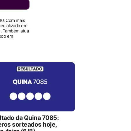
010. Com mais
pecializado em
ís. Também atua
foco em
ltado da Quina 7085:
ros sorteados hoje,