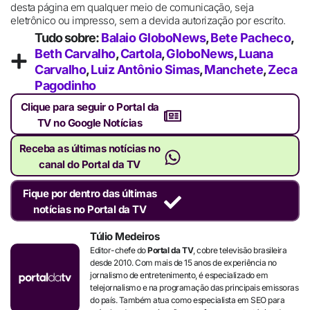
desta página em qualquer meio de comunicação, seja
eletrônico ou impresso, sem a devida autorização por escrito.
Tudo sobre:
Balaio GloboNews
,
Bete Pacheco
,
Beth Carvalho
,
Cartola
,
GloboNews
,
Luana
Carvalho
,
Luiz Antônio Simas
,
Manchete
,
Zeca
Pagodinho
Clique para seguir o Portal da
TV no Google Notícias
Receba as últimas notícias no
canal do Portal da TV
Fique por dentro das últimas
notícias no Portal da TV
Túlio Medeiros
Editor-chefe do
Portal da TV
, cobre televisão brasileira
desde 2010. Com mais de 15 anos de experiência no
jornalismo de entretenimento, é especializado em
telejornalismo e na programação das principais emissoras
do país. Também atua como especialista em SEO para