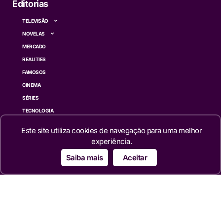
Editorias
TELEVISÃO
NOVELAS
MERCADO
REALITIES
FAMOSOS
CINEMA
SÉRIES
TECNOLOGIA
ESPORTE NA TV
Este site utiliza cookies de navegação para uma melhor
ÚLTIMAS NOTÍCIAS
experiência.
Saiba mais
Aceitar
Institucional
QUEM SOMOS
TERMOS DE USO
TRANSPARÊNCIA
POLÍTICA DE PRIVACIDADE