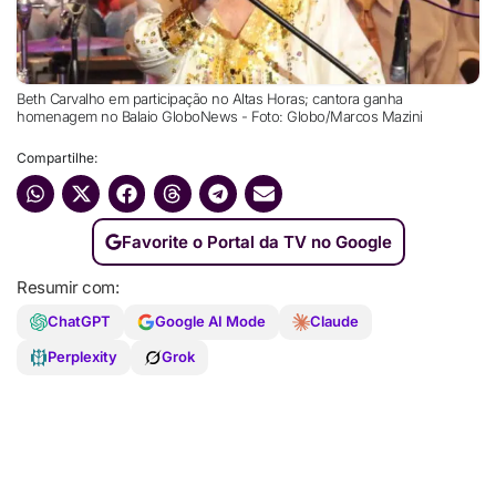
Beth Carvalho em participação no Altas Horas; cantora ganha
homenagem no Balaio GloboNews - Foto: Globo/Marcos Mazini
Compartilhe:
Favorite o Portal da TV no Google
Resumir com:
ChatGPT
Google AI Mode
Claude
Perplexity
Grok