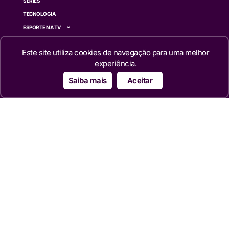
SÉRIES
TECNOLOGIA
ESPORTE NA TV
ÚLTIMAS NOTÍCIAS
Este site utiliza cookies de navegação para uma melhor
Institucional
experiência.
Saiba mais
Aceitar
QUEM SOMOS
TERMOS DE USO
TRANSPARÊNCIA
POLÍTICA DE PRIVACIDADE
CONTATO
Siga
© 2024 – 2026 Portal da TV
Todos os direitos reservados