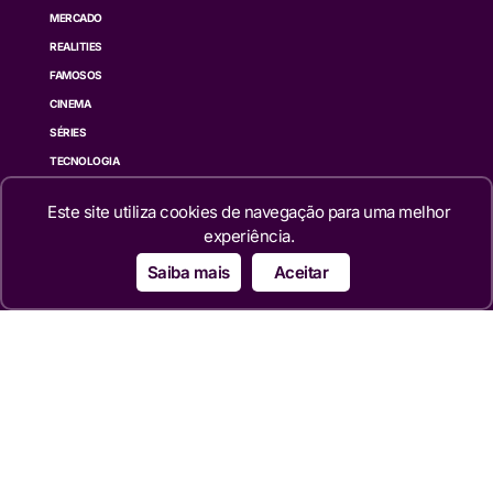
MERCADO
REALITIES
FAMOSOS
CINEMA
SÉRIES
TECNOLOGIA
ESPORTE NA TV
Este site utiliza cookies de navegação para uma melhor
ÚLTIMAS NOTÍCIAS
experiência.
Institucional
Saiba mais
Aceitar
QUEM SOMOS
TERMOS DE USO
TRANSPARÊNCIA
POLÍTICA DE PRIVACIDADE
CONTATO
Siga