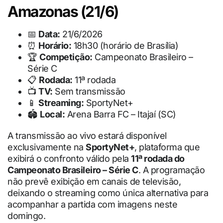
Amazonas (21/6)
📅
Data:
21/6/2026
⏰
Horário:
18h30 (horário de Brasília)
🏆
Competição:
Campeonato Brasileiro –
Série C
📋
Rodada:
11ª rodada
📺
TV:
Sem transmissão
📱
Streaming:
SportyNet+
🏟
Local:
Arena Barra FC – Itajaí (SC)
A transmissão ao vivo estará disponível
exclusivamente na
SportyNet+
, plataforma que
exibirá o confronto válido pela
11ª rodada do
Campeonato Brasileiro – Série C
. A programação
não prevê exibição em canais de televisão,
deixando o streaming como única alternativa para
acompanhar a partida com imagens neste
domingo.