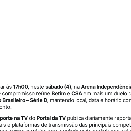
lar às
17h00
, neste
sábado (4)
, na
Arena Independênci
O compromisso reúne
Betim
e
CSA
em mais um duelo 
Brasileiro – Série D
, mantendo local, data e horário c
onto.
porte na TV
do
Portal da TV
publica diariamente repor
cais e plataformas de transmissão das principais compe