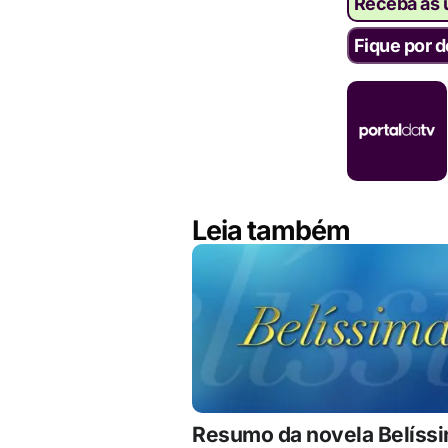
Receba as ú
Fique por d
Leia também
Resumo da novela Belíss