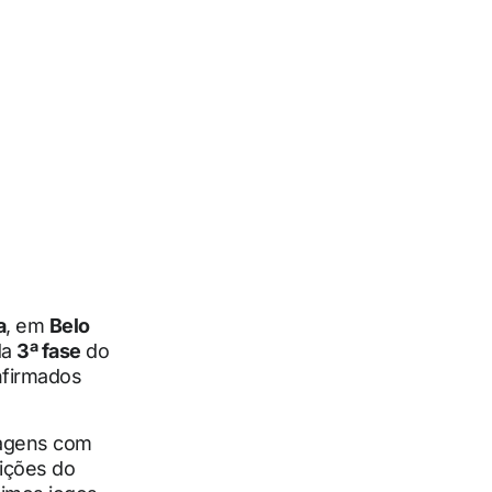
a
, em
Belo
da
3ª fase
do
onfirmados
tagens com
tições do