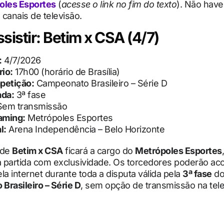
oles Esportes
(
acesse o link no fim do texto
). Não have
canais de televisão.
sistir: Betim x CSA (4/7)
:
4/7/2026
io:
17h00 (horário de Brasília)
petição:
Campeonato Brasileiro – Série D
ada:
3ª fase
em transmissão
aming:
Metrópoles Esportes
l:
Arena Independência – Belo Horizonte
 de
Betim x CSA
ficará a cargo do
Metrópoles Esportes
 a partida com exclusividade. Os torcedores poderão a
la internet durante toda a disputa válida pela
3ª fase
d
Brasileiro – Série D
, sem opção de transmissão na tele