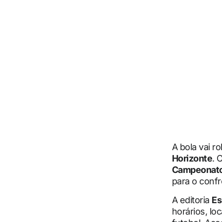
A bola vai ro
Horizonte
. 
Campeonato 
para o confr
A editoria
Es
horários, lo