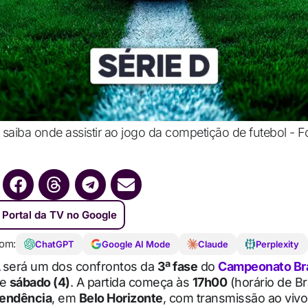
 saiba onde assistir ao jogo da competição de futebol - Fo
 Portal da TV no Google
om:
ChatGPT
Google AI Mode
Claude
Perplexity
A
será um dos confrontos da
3ª fase
do
Campeonato Bras
te
sábado (4)
. A partida começa às
17h00
(horário de Bra
pendência
, em
Belo Horizonte
, com transmissão ao vivo