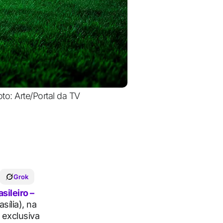
to: Arte/Portal da TV
Grok
ileiro –
sília), na
 exclusiva