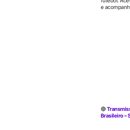
futebol. Ace
e acompanha
🔴
Transmiss
Brasileiro – 