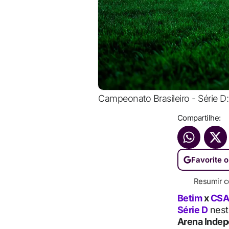
Campeonato Brasileiro - Série D:
Compartilhe:
Favorite o
Resumir c
Betim
x
CS
Série D
nes
Arena Inde