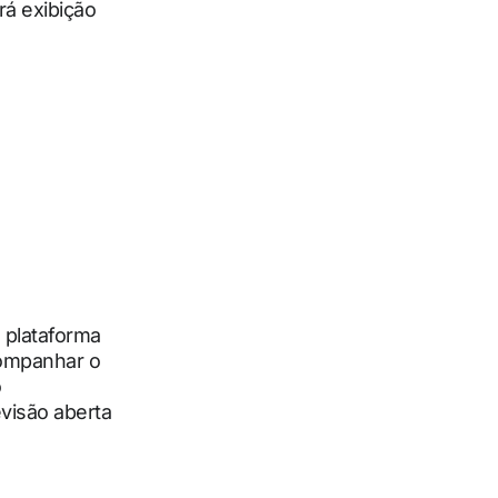
rá exibição
, plataforma
companhar o
o
visão aberta