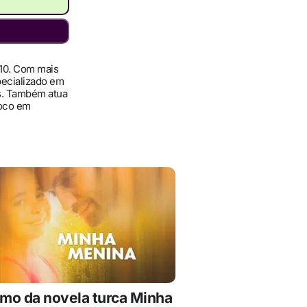
010. Com mais
pecializado em
ís. Também atua
foco em
mo da novela turca Minha