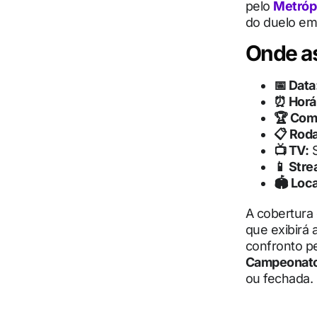
pelo
Metróp
do duelo em 
Onde as
📅 Data
⏰ Horár
🏆 Com
📋 Rod
📺 TV:
S
📱 Stre
🏟 Loca
A cobertura
que exibirá
confronto pe
Campeonato 
ou fechada.