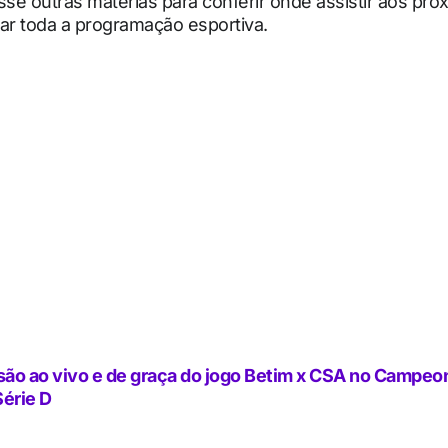
sse outras matérias para conferir onde assistir aos pró
r toda a programação esportiva.
ão ao vivo e de graça do jogo Betim x CSA no Campeo
Série D