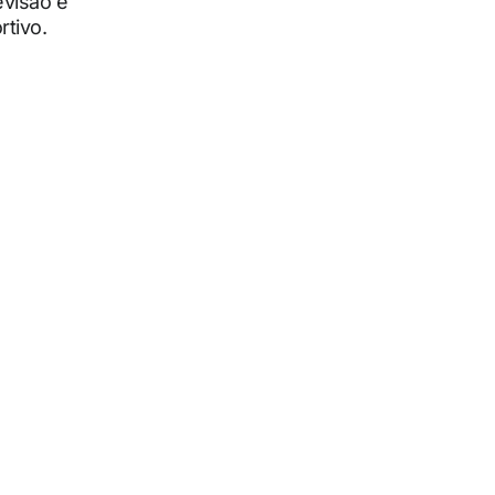
evisão e
rtivo.