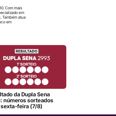
010. Com mais
pecializado em
ís. Também atua
foco em
ltado da Dupla Sena
: números sorteados
 sexta-feira (7/8)