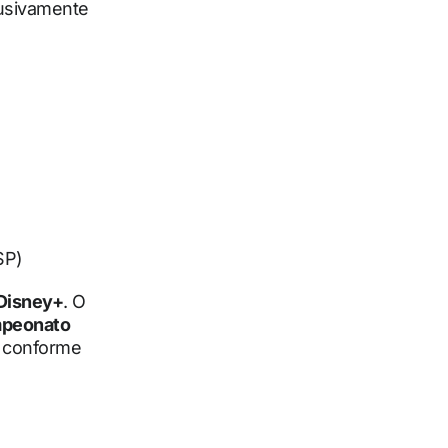
lusivamente
SP)
Disney+
. O
peonato
, conforme