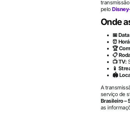
transmissão
pelo
Disney
Onde as
📅 Data
⏰ Horár
🏆 Com
📋 Rod
📺 TV:
S
📱 Stre
🏟️ Loca
A transmissã
serviço de s
Brasileiro – 
as informaç