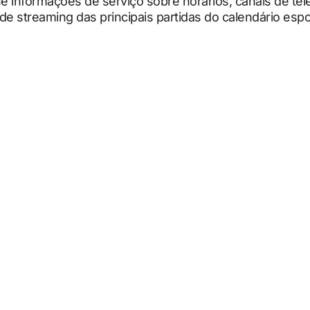
 informações de serviço sobre horários, canais de tel
de streaming das principais partidas do calendário espo