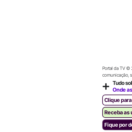
Portal da TV ©
comunicação, se
Tudo so
Onde as
Clique para
Receba as ú
Fique por d