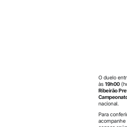
O duelo ent
às
19h00
(ho
Ribeirão Pre
Campeonato B
nacional.
Para conferir
acompanhe a