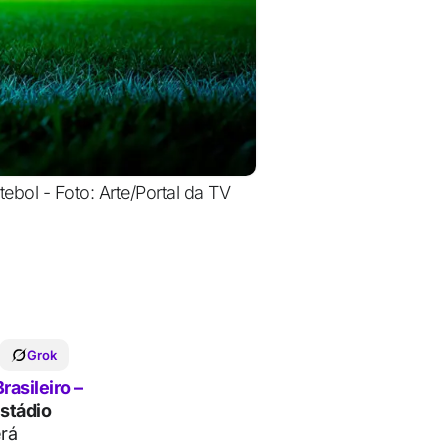
tebol - Foto: Arte/Portal da TV
Grok
asileiro –
stádio
erá