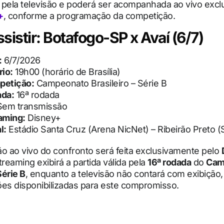
 pela televisão e poderá ser acompanhada ao vivo exc
+
, conforme a programação da competição.
sistir: Botafogo-SP x Avaí (6/7)
:
6/7/2026
io:
19h00 (horário de Brasília)
petição:
Campeonato Brasileiro – Série B
ada:
16ª rodada
em transmissão
aming:
Disney+
l:
Estádio Santa Cruz (Arena NicNet) – Ribeirão Preto (
o ao vivo do confronto será feita exclusivamente pelo
treaming exibirá a partida válida pela
16ª rodada
do
Cam
Série B
, enquanto a televisão não contará com exibição
ões disponibilizadas para este compromisso.