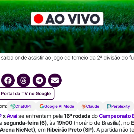
saiba onde assistir ao jogo do torneio da 2ª divisão do fu
 Portal da TV no Google
om:
ChatGPT
Google AI Mode
Claude
Perplexity
P
x
Avaí
se enfrentam pela
16ª rodada
do
Campeonato Br
ta
segunda-feira (6)
, às
19h00
(horário de Brasília), no
E
(Arena NicNet)
, em
Ribeirão Preto (SP)
. A partida não t