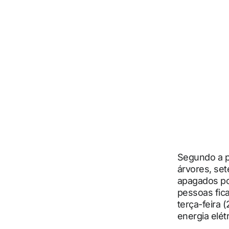
Segundo a pr
árvores, se
apagados por
pessoas fic
terça-feira
energia elétr