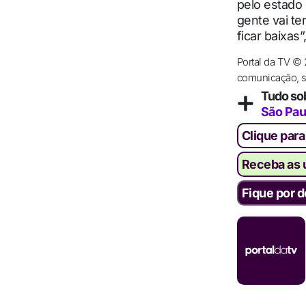
pelo estado 
gente vai te
ficar baixas
Portal da TV ©
comunicação, se
Tudo so
São Pau
Clique para
Receba as ú
Fique por d