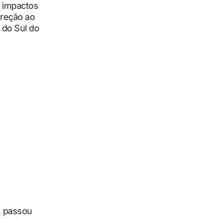
s impactos
ireção ao
a do Sul do
l, passou