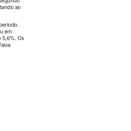
segundo
ltando ao
período.
ou em
e 5,6%. Os
faixa