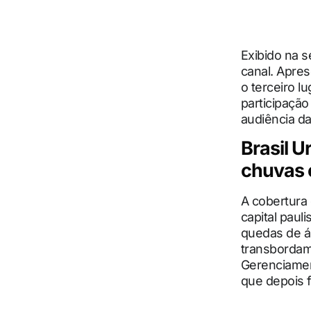
Exibido na 
canal. Apre
o terceiro l
participaçã
audiência d
Brasil U
chuvas 
A cobertura 
capital paul
quedas de á
transbordam
Gerenciamen
que depois f