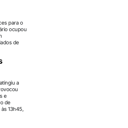
ces para o
iário ocupou
m
dados de
s
atingiu a
provocou
s e
ro de
 às 13h45,