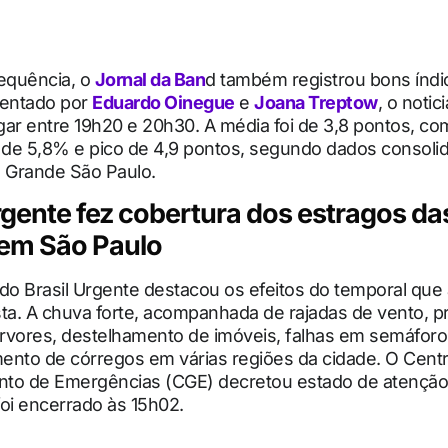
sequência, o
Jornal da Ban
d também registrou bons índi
sentado por
Eduardo Oinegue
e
Joana Treptow
, o notic
ugar entre 19h20 e 20h30. A média foi de 3,8 pontos, co
o de 5,8% e pico de 4,9 pontos, segundo dados consoli
a Grande São Paulo.
rgente fez cobertura dos estragos da
em São Paulo
do Brasil Urgente destacou os efeitos do temporal que 
ista. A chuva forte, acompanhada de rajadas de vento, 
rvores, destelhamento de imóveis, falhas em semáforo
ento de córregos em várias regiões da cidade. O Cent
to de Emergências (CGE) decretou estado de atenção
oi encerrado às 15h02.