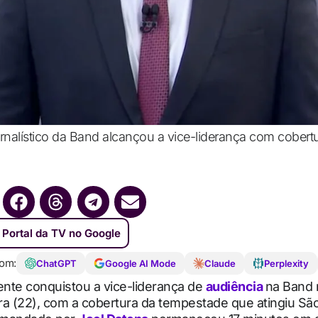
jornalístico da Band alcançou a vice-liderança com cober
 Portal da TV no Google
om:
ChatGPT
Google AI Mode
Claude
Perplexity
ente conquistou a vice-liderança de
audiência
na Band 
a (22), com a cobertura da tempestade que atingiu São