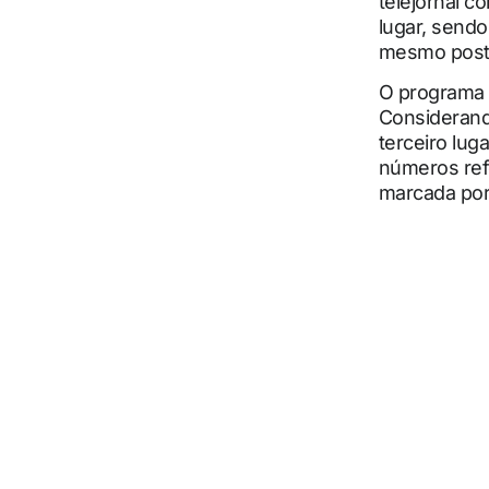
telejornal 
lugar, sendo
mesmo posto
O programa n
Considerando
terceiro lug
números ref
marcada por