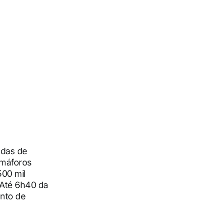
edas de
emáforos
500 mil
 Até 6h40 da
ento de