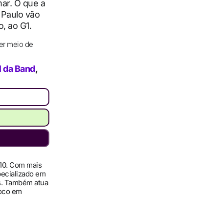
mar. O que a
 Paulo vão
, ao G1.
er meio de
l da Band
,
010. Com mais
pecializado em
ís. Também atua
foco em