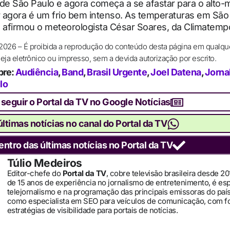
de São Paulo e agora começa a se afastar para o alto-
r agora é um frio bem intenso. As temperaturas em São
”, afirmou o meteorologista César Soares, da Climatempo
 2026 – É proibida a reprodução do conteúdo desta página em qualqu
ja eletrônico ou impresso, sem a devida autorização por escrito.
bre:
Audiência
,
Band
,
Brasil Urgente
,
Joel Datena
,
Jorna
lo
 seguir o Portal da TV no Google Notícias
ltimas notícias no canal do Portal da TV
entro das últimas notícias no Portal da TV
Túlio Medeiros
Editor-chefe do
Portal da TV
, cobre televisão brasileira desde 2
de 15 anos de experiência no jornalismo de entretenimento, é es
telejornalismo e na programação das principais emissoras do pa
como especialista em SEO para veículos de comunicação, com 
estratégias de visibilidade para portais de notícias.