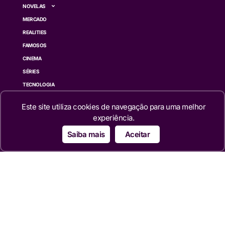
NOVELAS
MERCADO
REALITIES
FAMOSOS
CINEMA
SÉRIES
TECNOLOGIA
ESPORTE NA TV
Este site utiliza cookies de navegação para uma melhor
ÚLTIMAS NOTÍCIAS
experiência.
Institucional
Saiba mais
Aceitar
QUEM SOMOS
TERMOS DE USO
TRANSPARÊNCIA
POLÍTICA DE PRIVACIDADE
CONTATO
Siga