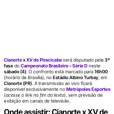
Cianorte
x
XV de Piracicaba
será disputado pela
3ª
fase
do
Campeonato Brasileiro – Série D
neste
sábado (4)
. O confronto está marcado para
16h00
(horário de Brasília), no
Estádio Albino Turbay
, em
Cianorte (PR)
. A transmissão ao vivo ficará
disponível exclusivamente no
Metrópoles Esportes
(
acesse o link no fim do texto
), sem previsão de
exibição em canais de televisão.
Onde assistir: Cianorte x XV de