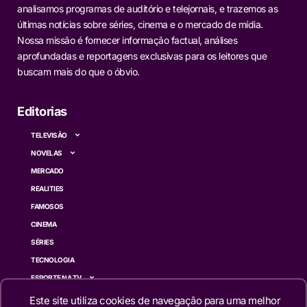
analisamos programas de auditório e telejornais, e trazemos as
últimas notícias sobre séries, cinema e o mercado de mídia.
Nossa missão é fornecer informação factual, análises
aprofundadas e reportagens exclusivas para os leitores que
buscam mais do que o óbvio.
Editorias
TELEVISÃO
NOVELAS
MERCADO
REALITIES
FAMOSOS
CINEMA
SÉRIES
TECNOLOGIA
ESPORTE NA TV
ÚLTIMAS NOTÍCIAS
Este site utiliza cookies de navegação para uma melhor