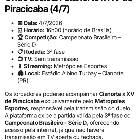
Piracicaba (4/7)
📅 Data:
4/7/2026
⏰ Horário:
16h00 (horário de Brasília)
🏆 Competição:
Campeonato Brasileiro –
Série D
📋 Rodada:
3ª fase
📺 TV:
Sem transmissão
📱 Streaming:
Metrópoles Esportes
🏟 Local:
Estádio Albino Turbay – Cianorte
(PR)
Os torcedores poderão acompanhar
Cianorte x XV
de Piracicaba
exclusivamente pelo
Metrópoles
Esportes
, responsável pela transmissão do duelo.
A plataforma exibe a partida válida pela
3ª fase
do
Campeonato Brasileiro – Série D
, oferecendo
acesso pela internet, já que não haverá
transmissão em TV aberta ou fechada.