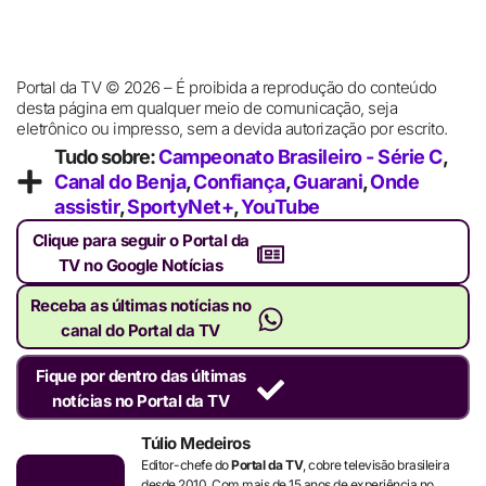
Portal da TV © 2026 – É proibida a reprodução do conteúdo
desta página em qualquer meio de comunicação, seja
eletrônico ou impresso, sem a devida autorização por escrito.
Tudo sobre:
Campeonato Brasileiro - Série C
,
Canal do Benja
,
Confiança
,
Guarani
,
Onde
assistir
,
SportyNet+
,
YouTube
Clique para seguir o Portal da
TV no Google Notícias
Receba as últimas notícias no
canal do Portal da TV
Fique por dentro das últimas
notícias no Portal da TV
Túlio Medeiros
Editor-chefe do
Portal da TV
, cobre televisão brasileira
desde 2010. Com mais de 15 anos de experiência no