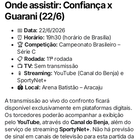
Onde assistir: Confiança x
Guarani (22/6)
📅
Data:
22/6/2026
⏰
Horário:
19h30 (horário de Brasília)
🏆
Competição:
Campeonato Brasileiro –
Série C
📋
Rodada:
11ª rodada
📺
TV:
Sem transmissão
📱
Streaming:
YouTube (Canal do Benja) e
SportyNet+
🏟
Local:
Arena Batistão – Aracaju
A transmissão ao vivo do confronto ficará
disponível exclusivamente em plataformas digitais.
Os torcedores poderão acompanhar a exibição
pelo
YouTube
, através do
Canal do Benja
, além do
serviço de streaming
SportyNet+
. Não há previsão
de sinal em canais de televisão para esta partida da