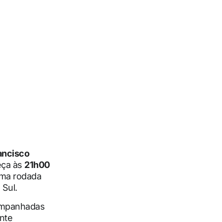
ancisco
eça às
21h00
uma rodada
 Sul.
ompanhadas
nte