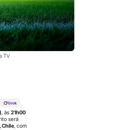
da TV
Grok
)
, às
21h00
nto será
 Chile
, com