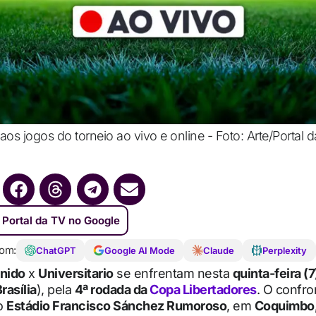
aos jogos do torneio ao vivo e online - Foto: Arte/Portal 
 Portal da TV no Google
om:
ChatGPT
Google AI Mode
Claude
Perplexity
nido
x
Universitario
se enfrentam nesta
quinta-feira (7
rasília
), pela
4ª rodada da
Copa Libertadores
. O confro
o
Estádio Francisco Sánchez Rumoroso
, em
Coquimbo,