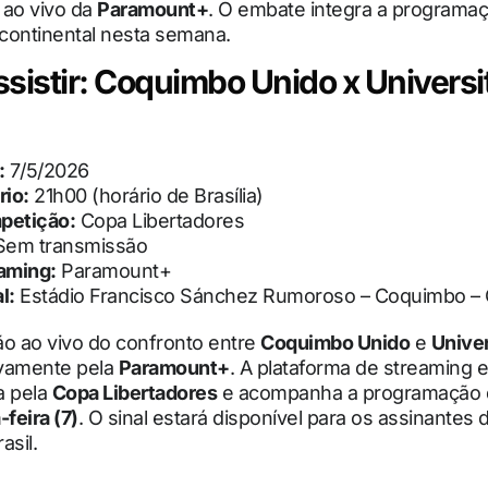
 ao vivo da
Paramount+
. O embate integra a programa
continental nesta semana.
sistir: Coquimbo Unido x Universi
:
7/5/2026
rio:
21h00 (horário de Brasília)
petição:
Copa Libertadores
em transmissão
aming:
Paramount+
l:
Estádio Francisco Sánchez Rumoroso – Coquimbo – 
ão ao vivo do confronto entre
Coquimbo Unido
e
Univer
ivamente pela
Paramount+
. A plataforma de streaming e
da pela
Copa Libertadores
e acompanha a programação 
-feira (7)
. O sinal estará disponível para os assinantes 
asil.