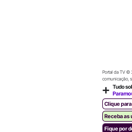
Portal da TV ©
comunicação, se
Tudo so
Paramo
Clique para
Receba as ú
Fique por d