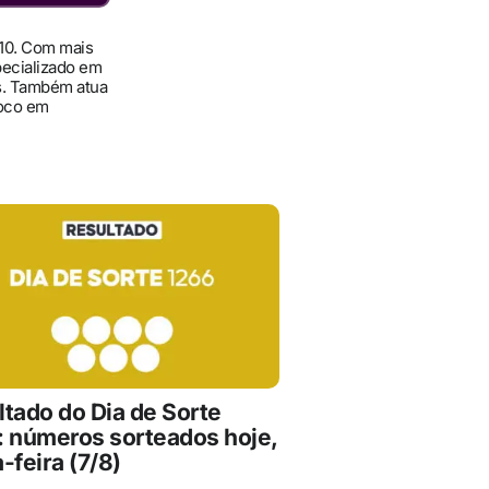
010. Com mais
pecializado em
ís. Também atua
foco em
ltado do Dia de Sorte
: números sorteados hoje,
-feira (7/8)