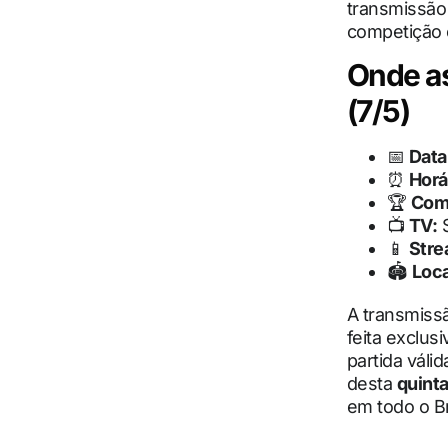
transmissão
competição 
Onde as
(7/5)
📅
Data
⏰
Horá
🏆
Com
📺
TV:
S
📱
Stre
🏟
Loca
A transmiss
feita exclus
partida váli
desta
quinta
em todo o Br