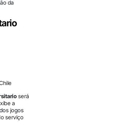
ção da
tario
Chile
sitario
será
xibe a
dos jogos
do serviço