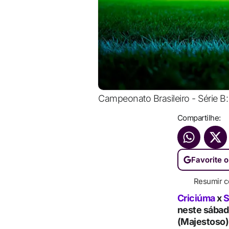
Campeonato Brasileiro - Série B: 
Compartilhe:
Favorite o
Resumir c
Criciúma
x
S
neste sábad
(Majestoso)