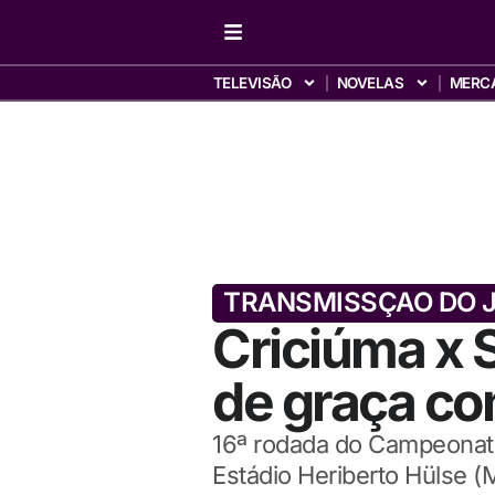
TELEVISÃO
NOVELAS
MERC
TRANSMISSÇAO DO 
Criciúma x S
de graça c
16ª rodada do Campeonato 
Estádio Heriberto Hülse (