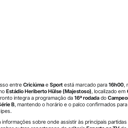
sso entre
Criciúma
e
Sport
está marcado para
16h00
,
 no
Estádio Heriberto Hülse (Majestoso)
, localizado em
fronto integra a programação da
16ª rodada
do
Campeo
Série B
, mantendo o horário e o palco confirmados para
ipes.
nformações sobre onde assistir às principais partidas 