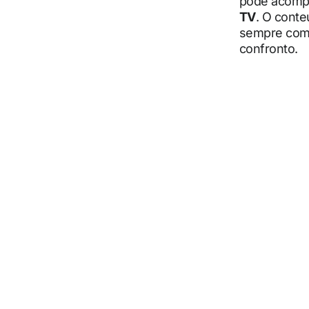
pode acompa
TV
. O conte
sempre com f
confronto.