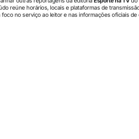
nhar outras reportagens da editoria
Esporte na TV
do
údo reúne horários, locais e plataformas de transmissã
oco no serviço ao leitor e nas informações oficiais de