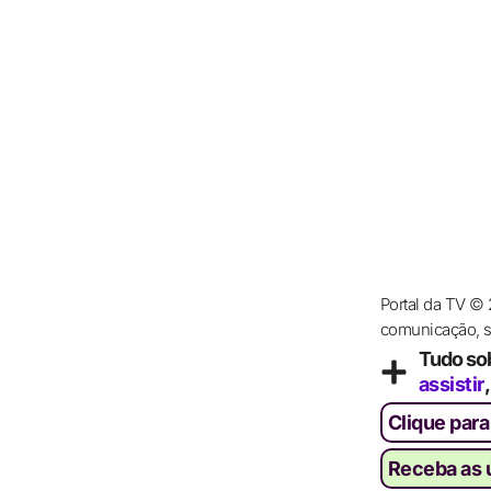
Portal da TV ©
comunicação, se
Tudo so
assistir
Clique para
Receba as ú