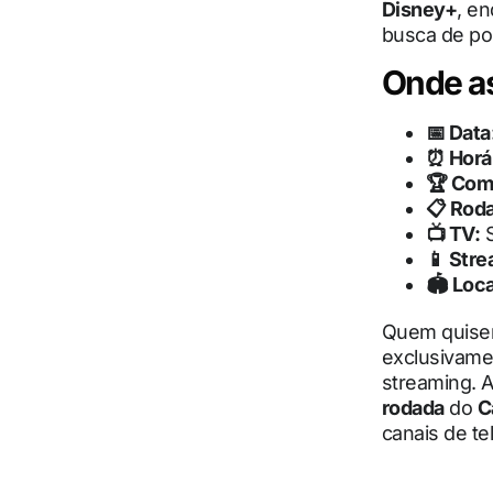
Disney+
, e
busca de po
Onde as
📅 Data
⏰ Horár
🏆 Com
📋 Rod
📺 TV:
S
📱 Stre
🏟 Loca
Quem quise
exclusivame
streaming. 
rodada
do
C
canais de te