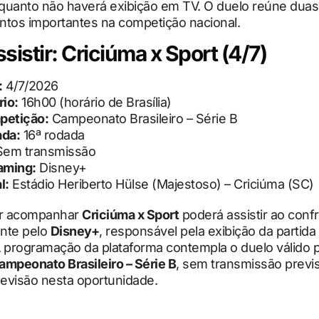
nquanto não haverá exibição em TV. O duelo reúne dua
ntos importantes na competição nacional.
sistir: Criciúma x Sport (4/7)
:
4/7/2026
io:
16h00 (horário de Brasília)
petição:
Campeonato Brasileiro – Série B
ada:
16ª rodada
em transmissão
aming:
Disney+
l:
Estádio Heriberto Hülse (Majestoso) – Criciúma (SC)
r acompanhar
Criciúma x Sport
poderá assistir ao conf
nte pelo
Disney+
, responsável pela exibição da partid
A programação da plataforma contempla o duelo válido 
ampeonato Brasileiro – Série B
, sem transmissão previ
levisão nesta oportunidade.