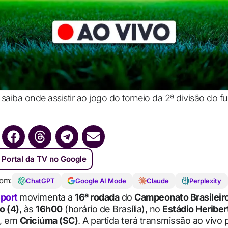
saiba onde assistir ao jogo do torneio da 2ª divisão do fu
 Portal da TV no Google
om:
ChatGPT
Google AI Mode
Claude
Perplexity
port
movimenta a
16ª rodada
do
Campeonato Brasileiro
o (4)
, às
16h00
(horário de Brasília), no
Estádio Heriber
, em
Criciúma (SC)
. A partida terá transmissão ao vivo 