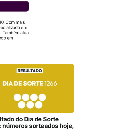
010. Com mais
pecializado em
ís. Também atua
foco em
ltado do Dia de Sorte
: números sorteados hoje,