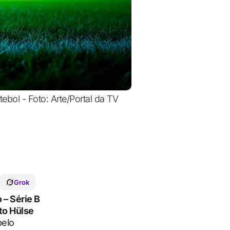
tebol - Foto: Arte/Portal da TV
Grok
 – Série B
to Hülse
pelo