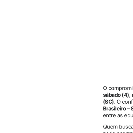
O compromi
sábado (4)
,
(SC)
. O con
Brasileiro – 
entre as equ
Quem busca i