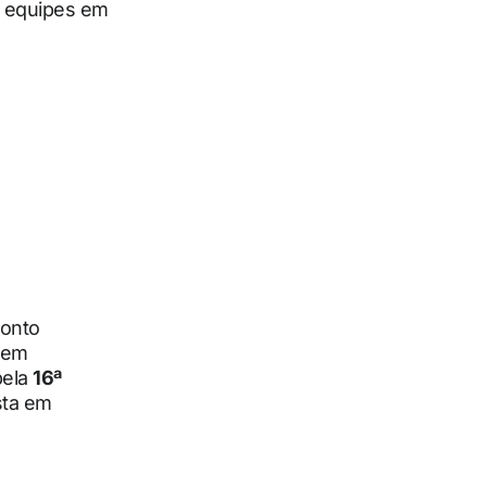
s equipes em
ronto
a em
pela
16ª
sta em