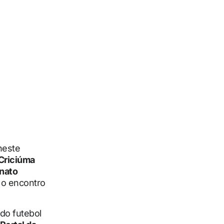
 neste
Criciúma
nato
 o encontro
do futebol