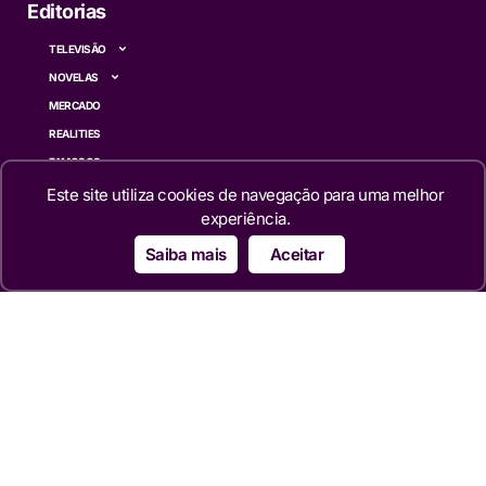
Editorias
TELEVISÃO
NOVELAS
MERCADO
REALITIES
FAMOSOS
CINEMA
Este site utiliza cookies de navegação para uma melhor
experiência.
SÉRIES
TECNOLOGIA
Saiba mais
Aceitar
ESPORTE NA TV
ÚLTIMAS NOTÍCIAS
Institucional
QUEM SOMOS
TERMOS DE USO
TRANSPARÊNCIA
POLÍTICA DE PRIVACIDADE