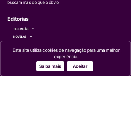
buscam mais do que o óbvio.
Editorias
TELEVISÃO
NOVELAS
MERCADO
Este site utiliza cookies de navegação para uma melhor
REALITIES
experiência.
FAMOSOS
Saiba mais
Aceitar
CINEMA
SÉRIES
TECNOLOGIA
ESPORTE NA TV
ÚLTIMAS NOTÍCIAS
Institucional
QUEM SOMOS
TERMOS DE USO