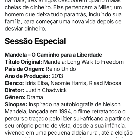
na mata, três amigos descobrem quatro malas
cheias de dinheiro. Elas pertencem a Miller, um
homem que deixa tudo para trás, incluindo sua
família, para começar uma nova vida depois de
desviar dinheiro.
Sessão Especial
Mandela – O Caminho para a Liberdade
Título Original:
Mandela: Long Walk to Freedom
País de Origem:
Reino Unido
Ano de Produção:
2013
Elenco:
Idris Elba, Naomie Harris, Riaad Moosa
Diretor:
Justin Chadwick
Gênero:
Drama
Sinopse:
Inspirado na autobiografia de Nelson
Mandela, lançada em 1994, o filme retrata todo o
percurso traçado pelo líder sul-africano a partir de
seu próprio ponto de vista, desde a sua infância,
vivendo em uma pequena aldeia rural, até a eleição