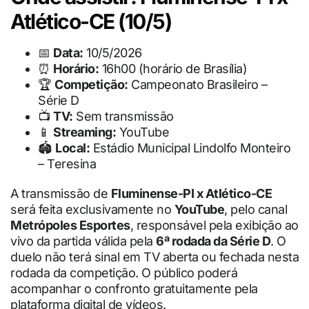
Atlético-CE (10/5)
📅
Data:
10/5/2026
⏰
Horário:
16h00 (horário de Brasília)
🏆
Competição:
Campeonato Brasileiro –
Série D
📺
TV:
Sem transmissão
📱
Streaming:
YouTube
🏟
Local:
Estádio Municipal Lindolfo Monteiro
– Teresina
A transmissão de
Fluminense-PI x Atlético-CE
será feita exclusivamente no
YouTube
, pelo canal
Metrópoles Esportes
, responsável pela exibição ao
vivo da partida válida pela
6ª rodada da Série D
. O
duelo não terá sinal em TV aberta ou fechada nesta
rodada da competição. O público poderá
acompanhar o confronto gratuitamente pela
plataforma digital de vídeos.