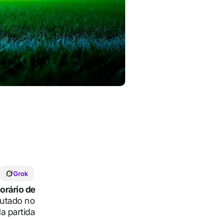
Grok
orário de
putado no
a partida