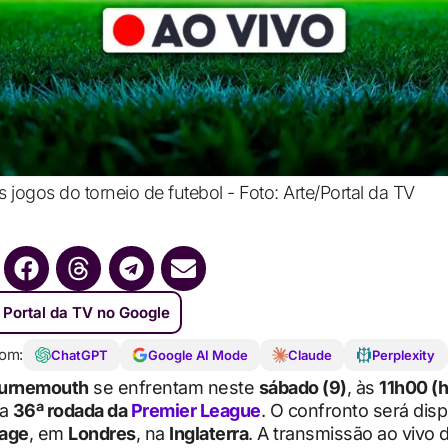
 jogos do torneio de futebol - Foto: Arte/Portal da TV
 Portal da TV no Google
om:
ChatGPT
Google AI Mode
Claude
Perplexity
ournemouth
se enfrentam neste
sábado (9)
, às
11h00 (h
la
36ª rodada da
Premier League
. O confronto será dis
tage
, em
Londres
, na
Inglaterra
. A transmissão ao vivo d