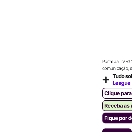
Portal da TV ©
comunicação, se
Tudo so
League
Clique para
Receba as ú
Fique por d