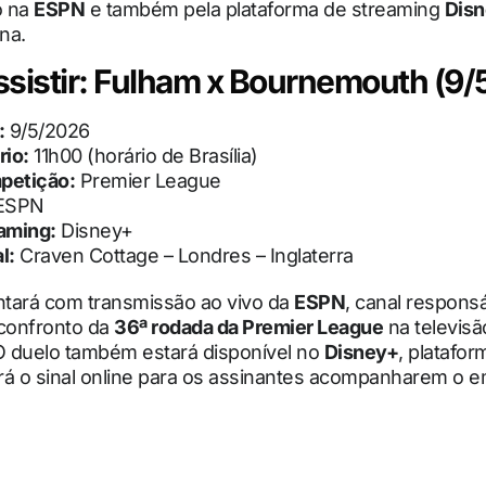
o na
ESPN
e também pela plataforma de streaming
Dis
na.
sistir: Fulham x Bournemouth (9/
:
9/5/2026
rio:
11h00 (horário de Brasília)
petição:
Premier League
ESPN
aming:
Disney+
l:
Craven Cottage – Londres – Inglaterra
ontará com transmissão ao vivo da
ESPN
, canal responsá
 confronto da
36ª rodada da Premier League
na televisã
 O duelo também estará disponível no
Disney+
, platafo
ará o sinal online para os assinantes acompanharem o 