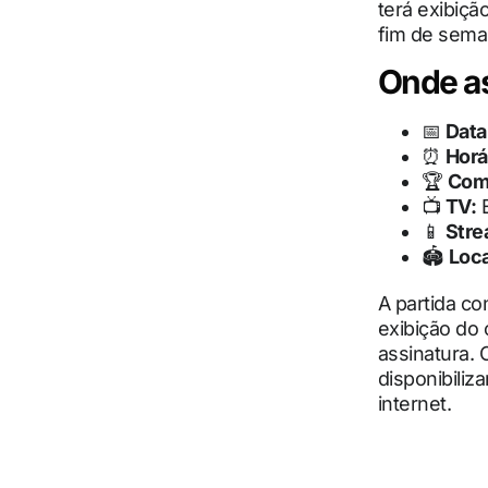
terá exibiçã
fim de sema
Onde as
📅
Data
⏰
Horá
🏆
Com
📺
TV:
📱
Stre
🏟
Loca
A partida c
exibição do
assinatura.
disponibiliz
internet.