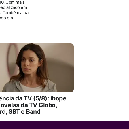
010. Com mais
pecializado em
ís. Também atua
foco em
ncia da TV (5/8): ibope
novelas da TV Globo,
rd, SBT e Band