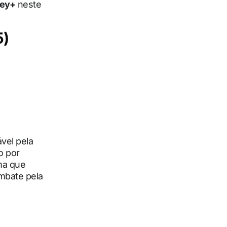
ney+
neste
5)
vel pela
o por
rma que
embate pela