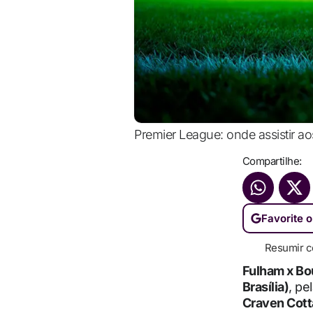
Premier League: onde assistir aos
Compartilhe:
Favorite o
Resumir c
Fulham x B
Brasília)
, pe
Craven Cot