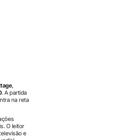
ttage
,
0
. A partida
ntra na reta
mações
. O leitor
elevisão e