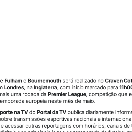
re
Fulham
e
Bournemouth
será realizado no
Craven Co
em
Londres
, na
Inglaterra
, com início marcado para
11h0
mais uma rodada da
Premier League
, competição que e
 temporada europeia neste mês de maio.
porte na TV
do
Portal da TV
publica diariamente infor
sobre transmissões esportivas nacionais e internacionais
 acessar outras reportagens com horários, canais de t