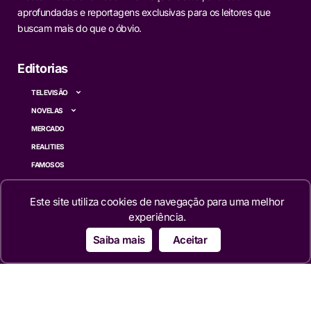
aprofundadas e reportagens exclusivas para os leitores que
buscam mais do que o óbvio.
Editorias
TELEVISÃO
NOVELAS
MERCADO
REALITIES
FAMOSOS
CINEMA
Este site utiliza cookies de navegação para uma melhor
SÉRIES
experiência.
TECNOLOGIA
ESPORTE NA TV
Saiba mais
Aceitar
ÚLTIMAS NOTÍCIAS
Institucional
QUEM SOMOS