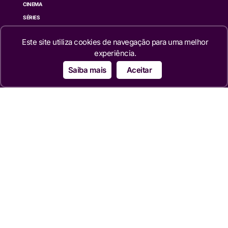
CINEMA
SÉRIES
TECNOLOGIA
Este site utiliza cookies de navegação para uma melhor
ESPORTE NA TV
experiência.
ÚLTIMAS NOTÍCIAS
Saiba mais
Aceitar
Institucional
QUEM SOMOS
TERMOS DE USO
TRANSPARÊNCIA
POLÍTICA DE PRIVACIDADE
CONTATO
Siga