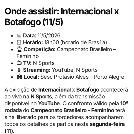
Onde assistir: Internacional x
Botafogo (11/5)
📅
Data:
11/5/2026
⏰
Horário:
18h00 (horário de Brasília)
🏆
Competição:
Campeonato Brasileiro –
Feminino
📺
TV:
N Sports
📱
Streaming:
YouTube, N Sports
🏟
Local:
Sesc Protásio Alves – Porto Alegre
A exibição de
Internacional
x
Botafogo
acontecerá
ao vivo na
N Sports
, além da transmissão
disponível no
YouTube
. O confronto válido pela
10ª
rodada
do
Campeonato Brasileiro – Feminino
terá
sinal liberado para os torcedores acompanharem
todos os detalhes da partida nesta
segunda-feira
(11)
.