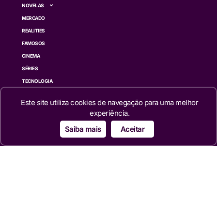
NOVELAS
MERCADO
REALITIES
FAMOSOS
CINEMA
SÉRIES
TECNOLOGIA
ESPORTE NA TV
Este site utiliza cookies de navegação para uma melhor
ÚLTIMAS NOTÍCIAS
experiência.
Institucional
Saiba mais
Aceitar
QUEM SOMOS
TERMOS DE USO
TRANSPARÊNCIA
POLÍTICA DE PRIVACIDADE
CONTATO
Siga