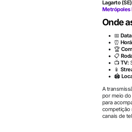
Lagarto (SE)
Metrópoles 
Onde as
📅
Data
⏰
Horá
🏆
Com
📋
Rod
📺
TV:
S
📱
Stre
🏟
Loca
A transmissã
por meio do
para acompa
competição 
canais de te