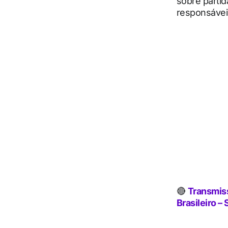
sobre partid
responsáveis
🔴
Transmiss
Brasileiro – 