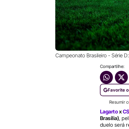
Campeonato Brasileiro - Série D:
Compartilhe:
Favorite o
Resumir c
Lagarto
x
C
Brasília)
, pe
duelo será r