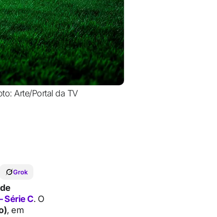
to: Arte/Portal da TV
Grok
 de
– Série C
. O
o)
, em