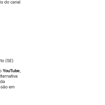
és do canal
to (SE)
no
YouTube
,
lternativa
 da
issão em