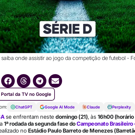
 saiba onde assistir ao jogo da competição de futebol - Fo
 Portal da TV no Google
om:
ChatGPT
Google AI Mode
Claude
Perplexity
SA
se enfrentam neste
domingo (21)
, às
16h00 (horário
la
1ª rodada da segunda fase do
Campeonato Brasileiro 
ealizado no
Estádio Paulo Barreto de Menezes (Barretã