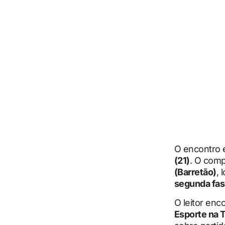
O encontro 
(21)
. O com
(Barretão)
, 
segunda fa
O leitor enc
Esporte na 