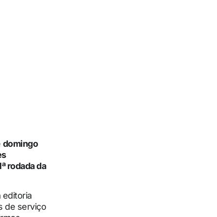
e
domingo
es
1ª rodada da
editoria
 de serviço