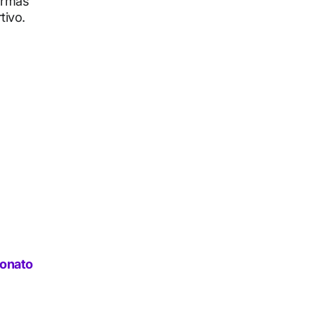
formas
tivo.
eonato