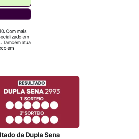
010. Com mais
pecializado em
ís. Também atua
foco em
ltado da Dupla Sena