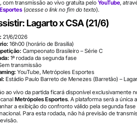
, com transmissão ao vivo gratuita pelo
YouTube
, atrav
Esportes
(
acesse o link no fim do texto
).
sistir: Lagarto x CSA (21/6)
:
21/6/2026
rio:
16h00 (horário de Brasília)
petição:
Campeonato Brasileiro – Série C
ada:
1ª rodada da segunda fase
em transmissão
aming:
YouTube, Metrópoles Esportes
l:
Estádio Paulo Barreto de Menezes (Barretão) – Lagar
o ao vivo da partida ficará disponível exclusivamente 
 canal
Metrópoles Esportes
. A plataforma será a única a
nhar a exibição do confronto válido pela segunda fase
nacional. Para esta rodada, não há previsão de transm
levisão.