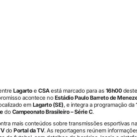
entre
Lagarto
e
CSA
está marcado para as
16h00
dest
promisso acontece no
Estádio Paulo Barreto de Menez
localizado em
Lagarto (SE)
, e integra a programação da
se
do
Campeonato Brasileiro – Série C
.
ontra mais conteúdos sobre transmissões esportivas na 
TV
do
Portal da TV
. As reportagens reúnem informações