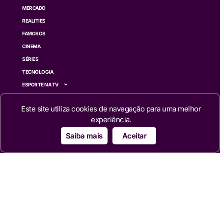
MERCADO
REALITIES
FAMOSOS
CINEMA
SÉRIES
TECNOLOGIA
ESPORTE NA TV
ÚLTIMAS NOTÍCIAS
Este site utiliza cookies de navegação para uma melhor
Institucional
experiência.
Saiba mais
Aceitar
QUEM SOMOS
TERMOS DE USO
TRANSPARÊNCIA
POLÍTICA DE PRIVACIDADE
CONTATO
Siga