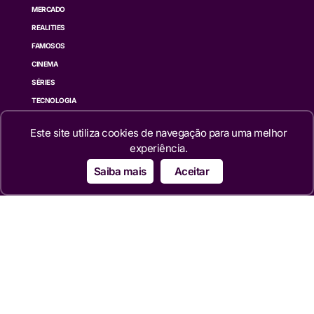
MERCADO
REALITIES
FAMOSOS
CINEMA
SÉRIES
TECNOLOGIA
ESPORTE NA TV
Este site utiliza cookies de navegação para uma melhor
ÚLTIMAS NOTÍCIAS
experiência.
Institucional
Saiba mais
Aceitar
QUEM SOMOS
TERMOS DE USO
TRANSPARÊNCIA
POLÍTICA DE PRIVACIDADE
CONTATO
Siga