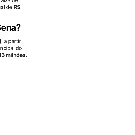
 faixa de
ual de
R$
Sena?
)
, a partir
ncipal do
33 milhões
.