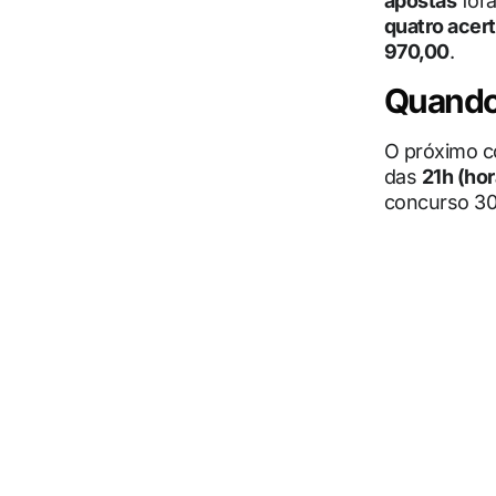
apostas
for
quatro acer
970,00
.
Quando 
O próximo 
das
21h (hor
concurso 30