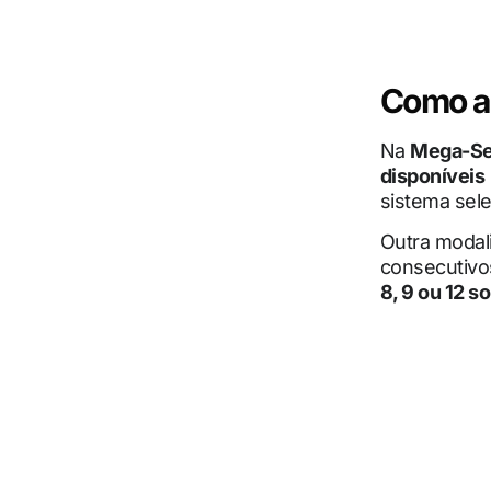
Como a
Na
Mega-S
disponíveis
sistema sel
Outra modal
consecutivo
8, 9 ou 12 s