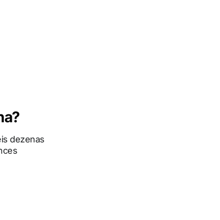
na?
seis dezenas
ances