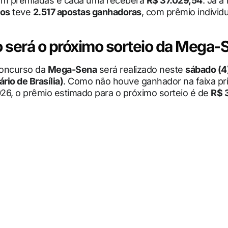
am premiadas e cada uma receberá
R$ 37.029,54
. Já a
tos
teve
2.517 apostas ganhadoras
, com prêmio individ
será o próximo sorteio da Mega-
concurso da
Mega-Sena
será realizado neste
sábado (4
ário de Brasília)
. Como não houve ganhador na faixa pri
26, o prêmio estimado para o próximo sorteio é de
R$ 