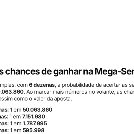
as chances de ganhar na Mega-Se
imples, com
6 dezenas
, a probabilidade de acertar as 
0.063.860
. Ao marcar mais números no volante, as ch
ssim como o valor da aposta.
nas:
1 em
50.063.860
nas:
1 em
7.151.980
nas:
1 em
1.787.995
nas:
1 em
595.998