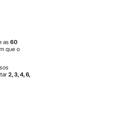
e as
60
em que o
rsos
utar
2, 3, 4, 6,