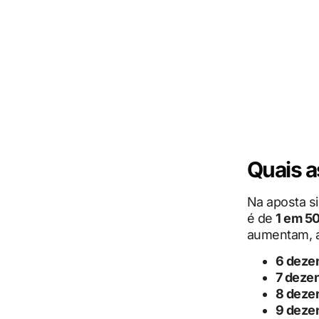
Quais 
Na aposta s
é de
1 em 5
aumentam, a
6 deze
7 deze
8 deze
9 deze