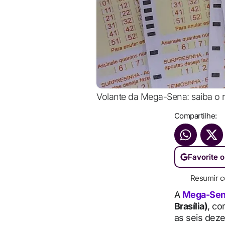
Volante da Mega-Sena: saiba o r
Compartilhe:
Favorite o
Resumir c
A
Mega-Se
Brasília)
, c
as seis dez