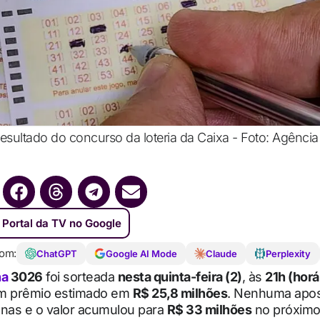
esultado do concurso da loteria da Caixa - Foto: Agênci
 Portal da TV no Google
om:
ChatGPT
Google AI Mode
Claude
Perplexity
na
3026
foi sorteada
nesta quinta-feira (2)
, às
21h (horá
om prêmio estimado em
R$ 25,8 milhões
. Nenhuma apos
enas e o valor acumulou para
R$ 33 milhões
no próximo