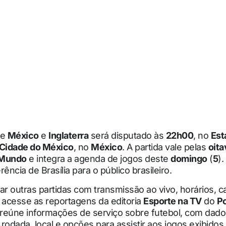
re
México
e
Inglaterra
será disputado às
22h00
, no
Est
Cidade do México
, no
México
. A partida vale pelas
oita
 Mundo
e integra a agenda de jogos deste
domingo
(
5
).
ência de Brasília para o público brasileiro.
ar outras partidas com transmissão ao vivo, horários, c
 acesse as reportagens da editoria
Esporte na TV
do
Po
reúne informações de serviço sobre futebol, com dado
rodada, local e opções para assistir aos jogos exibidos 