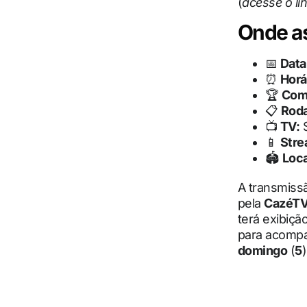
(
acesse o li
Onde ass
📅
Data
⏰
Horá
🏆
Com
📋
Rod
📺
TV:
S
📱
Stre
🏟
Loca
A transmiss
pela
CazéT
terá exibiçã
para acompa
domingo
(
5
)