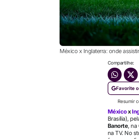
México x Inglaterra: onde assist
Compartilhe:
Favorite o
Resumir c
México
x
In
Brasília), pe
Banorte
, na
na TV. No st