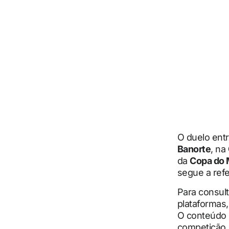
O duelo ent
Banorte
, na
da
Copa do
segue a refer
Para consult
plataformas,
O conteúdo 
competição, 