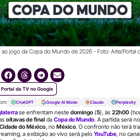
ir ao jogo da Copa do Mundo de 2026 - Foto: Arte/Portal 
 Portal da TV no Google
om:
ChatGPT
Google AI Mode
Claude
Perplexity
glaterra
se enfrentam neste
domingo
(
5
), às
22h00
(hor
las
oitavas de final
da
Copa do Mundo
. A partida será n
Cidade do México
, no
México
. O confronto não terá t
reaming, a exibição ao vivo será pelo
YouTube
, no cana