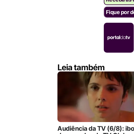
Fique por d
Leia também
Audiência da TV (6/8): ib