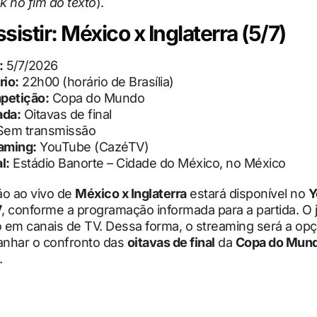
nk no fim do texto
).
istir: México x Inglaterra (5/7)
:
5/7/2026
rio:
22h00 (horário de Brasília)
petição:
Copa do Mundo
ada:
Oitavas de final
em transmissão
aming:
YouTube (CazéTV)
l:
Estádio Banorte – Cidade do México, no México
ão ao vivo de
México x Inglaterra
estará disponível no
Y
V
, conforme a programação informada para a partida. O 
o em canais de TV. Dessa forma, o streaming será a opç
nhar o confronto das
oitavas de final
da
Copa do Mun
.