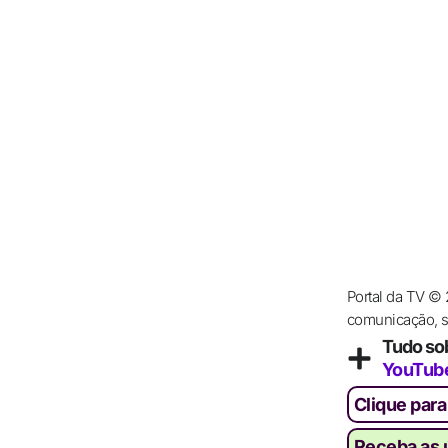
Portal da TV ©
comunicação, se
Tudo so
YouTub
Clique para
Receba as ú