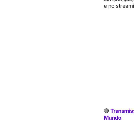
e no streami
🔴
Transmiss
Mundo