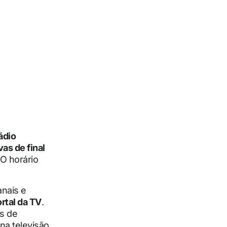
ádio
vas de final
 O horário
anais e
rtal da TV
.
s de
na televisão