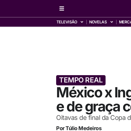
TELEVISÃO
NOVELAS
MERC
TEMPO REAL
México x Ing
e de graça 
Oitavas de final da Copa 
Por
Túlio Medeiros