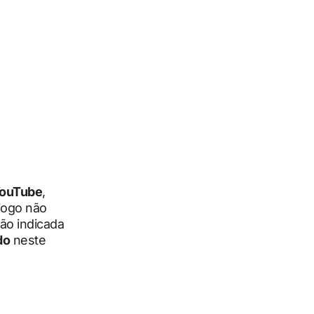
ouTube
,
jogo não
ão indicada
do
neste