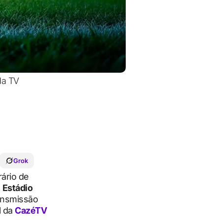
da TV
Grok
ário de
o
Estádio
ransmissão
l da
CazéTV