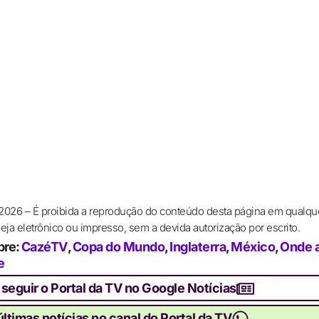
 2026 – É proibida a reprodução do conteúdo desta página em qualqu
ja eletrônico ou impresso, sem a devida autorização por escrito.
bre:
CazéTV
,
Copa do Mundo
,
Inglaterra
,
México
,
Onde a
e
 seguir o Portal da TV no Google Notícias
ltimas notícias no canal do Portal da TV