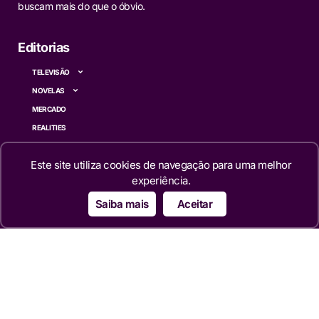
buscam mais do que o óbvio.
Editorias
TELEVISÃO
NOVELAS
MERCADO
REALITIES
FAMOSOS
Este site utiliza cookies de navegação para uma melhor
CINEMA
experiência.
SÉRIES
TECNOLOGIA
Saiba mais
Aceitar
ESPORTE NA TV
ÚLTIMAS NOTÍCIAS
Institucional
QUEM SOMOS
TERMOS DE USO