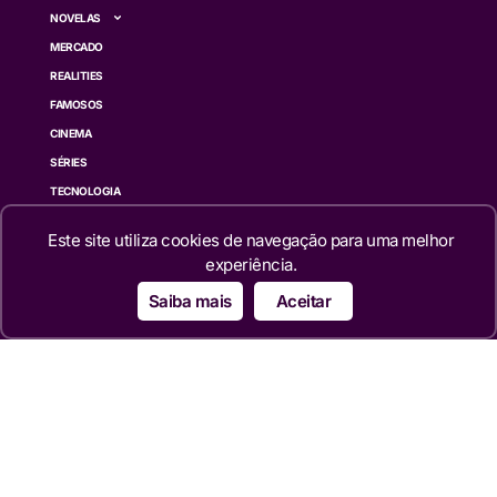
NOVELAS
MERCADO
REALITIES
FAMOSOS
CINEMA
SÉRIES
TECNOLOGIA
ESPORTE NA TV
Este site utiliza cookies de navegação para uma melhor
ÚLTIMAS NOTÍCIAS
experiência.
Institucional
Saiba mais
Aceitar
QUEM SOMOS
TERMOS DE USO
TRANSPARÊNCIA
POLÍTICA DE PRIVACIDADE
CONTATO
Siga