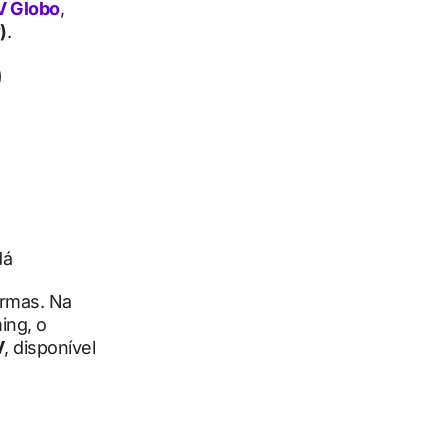
V Globo
,
)
.
)
dá
ormas. Na
ing, o
V
, disponível