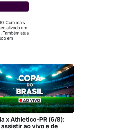
010. Com mais
pecializado em
ís. Também atua
foco em
ia x Athletico-PR (6/8):
assistir ao vivo e de