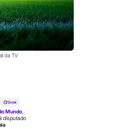
al da TV
Grok
do Mundo
,
á disputado
ia