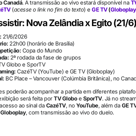
no Canadá
. A transmissão ao vivo estará disponível na
T
zéTV
(
acesse o link no fim do texto
) e
GE TV
(
Globoplay
sistir: Nova Zelândia x Egito (21/6
:
21/6/2026
rio:
22h00 (horário de Brasília)
petição:
Copa do Mundo
ada:
2ª rodada da fase de grupos
V Globo e SporTV
aming:
CazéTV (YouTube) e GE TV (Globoplay)
l:
BC Place – Vancouver (Colúmbia Britânica), no Cana
es poderão acompanhar a partida em diferentes plataf
exibição será feita por
TV Globo
e
SporTV
. Já no stream
 acesso ao sinal da
CazéTV
, no
YouTube
, além da
GE T
o
Globoplay
, com transmissão ao vivo do duelo.