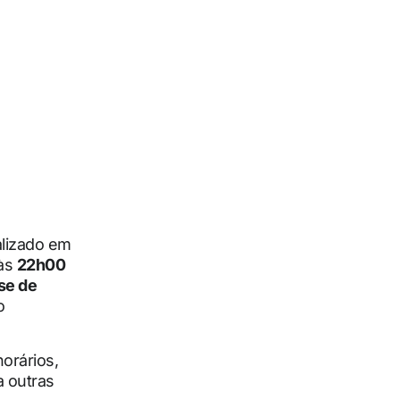
alizado em
 às
22h00
se de
o
orários,
a outras