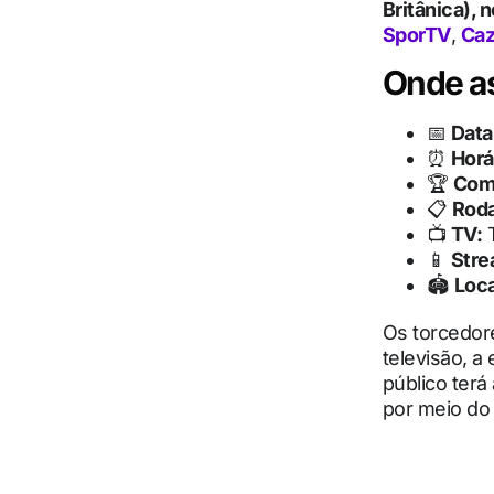
Britânica), 
SporTV
,
Ca
Onde as
📅
Data
⏰
Horá
🏆
Com
📋
Rod
📺
TV:
T
📱
Stre
🏟
Loca
Os torcedor
televisão, a 
público terá
por meio d