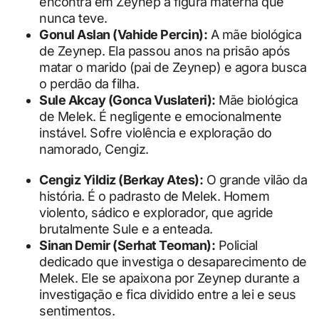
encontra em Zeynep a figura materna que
nunca teve.
Gonul Aslan (Vahide Percin):
A mãe biológica
de Zeynep. Ela passou anos na prisão após
matar o marido (pai de Zeynep) e agora busca
o perdão da filha.
Sule Akcay (Gonca Vuslateri):
Mãe biológica
de Melek. É negligente e emocionalmente
instável. Sofre violência e exploração do
namorado, Cengiz.
Cengiz Yildiz (Berkay Ates):
O grande vilão da
história. É o padrasto de Melek. Homem
violento, sádico e explorador, que agride
brutalmente Sule e a enteada.
Sinan Demir (Serhat Teoman):
Policial
dedicado que investiga o desaparecimento de
Melek. Ele se apaixona por Zeynep durante a
investigação e fica dividido entre a lei e seus
sentimentos.