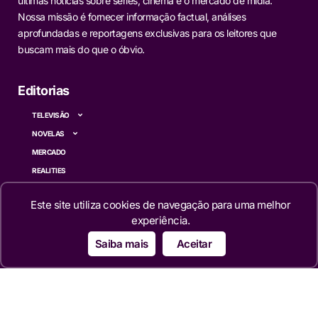
últimas notícias sobre séries, cinema e o mercado de mídia.
Nossa missão é fornecer informação factual, análises
aprofundadas e reportagens exclusivas para os leitores que
buscam mais do que o óbvio.
Editorias
TELEVISÃO
NOVELAS
MERCADO
REALITIES
FAMOSOS
Este site utiliza cookies de navegação para uma melhor
CINEMA
experiência.
SÉRIES
Saiba mais
Aceitar
TECNOLOGIA
ESPORTE NA TV
ÚLTIMAS NOTÍCIAS
Institucional