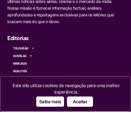
últimas notícias sobre séries, cinema e o mercado de mídia.
Nossa missão é fornecer informação factual, análises
aprofundadas e reportagens exclusivas para os leitores que
buscam mais do que o óbvio.
Editorias
TELEVISÃO
NOVELAS
MERCADO
REALITIES
FAMOSOS
Este site utiliza cookies de navegação para uma melhor
CINEMA
experiência.
SÉRIES
Saiba mais
Aceitar
TECNOLOGIA
ESPORTE NA TV
ÚLTIMAS NOTÍCIAS
Institucional