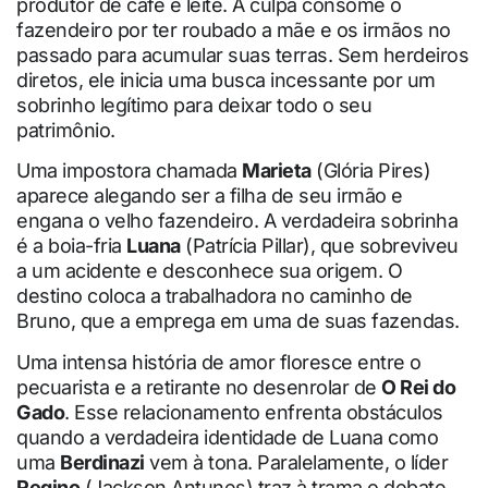
produtor de café e leite. A culpa consome o
fazendeiro por ter roubado a mãe e os irmãos no
passado para acumular suas terras. Sem herdeiros
diretos, ele inicia uma busca incessante por um
sobrinho legítimo para deixar todo o seu
patrimônio.
Uma impostora chamada
Marieta
(Glória Pires)
aparece alegando ser a filha de seu irmão e
engana o velho fazendeiro. A verdadeira sobrinha
é a boia-fria
Luana
(Patrícia Pillar), que sobreviveu
a um acidente e desconhece sua origem. O
destino coloca a trabalhadora no caminho de
Bruno, que a emprega em uma de suas fazendas.
Uma intensa história de amor floresce entre o
pecuarista e a retirante no desenrolar de
O Rei do
Gado
. Esse relacionamento enfrenta obstáculos
quando a verdadeira identidade de Luana como
uma
Berdinazi
vem à tona. Paralelamente, o líder
Regino
(Jackson Antunes) traz à trama o debate