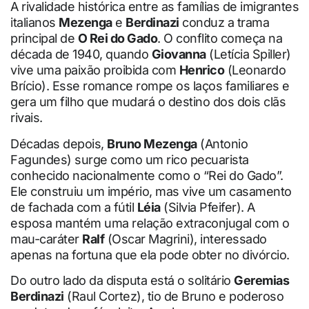
A rivalidade histórica entre as famílias de imigrantes
italianos
Mezenga
e
Berdinazi
conduz a trama
principal de
O Rei do Gado
. O conflito começa na
década de 1940, quando
Giovanna
(Letícia Spiller)
vive uma paixão proibida com
Henrico
(Leonardo
Brício). Esse romance rompe os laços familiares e
gera um filho que mudará o destino dos dois clãs
rivais.
Décadas depois,
Bruno Mezenga
(Antonio
Fagundes) surge como um rico pecuarista
conhecido nacionalmente como o “Rei do Gado”.
Ele construiu um império, mas vive um casamento
de fachada com a fútil
Léia
(Silvia Pfeifer). A
esposa mantém uma relação extraconjugal com o
mau-caráter
Ralf
(Oscar Magrini), interessado
apenas na fortuna que ela pode obter no divórcio.
Do outro lado da disputa está o solitário
Geremias
Berdinazi
(Raul Cortez), tio de Bruno e poderoso