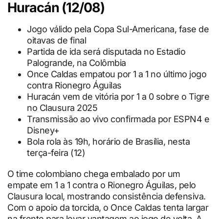
Huracán (12/08)
Jogo válido pela Copa Sul-Americana, fase de
oitavas de final
Partida de ida será disputada no Estadio
Palogrande, na Colômbia
Once Caldas empatou por 1 a 1 no último jogo
contra Rionegro Águilas
Huracán vem de vitória por 1 a 0 sobre o Tigre
no Clausura 2025
Transmissão ao vivo confirmada por ESPN4 e
Disney+
Bola rola às 19h, horário de Brasília, nesta
terça-feira (12)
O time colombiano chega embalado por um
empate em 1 a 1 contra o Rionegro Águilas, pelo
Clausura local, mostrando consistência defensiva.
Com o apoio da torcida, o Once Caldas tenta largar
na frente para levar vantagem ao jogo de volta. A