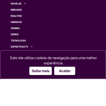
NOVELAS
MERCADO
REALITIES
FAMOSOS
CINEMA
SÉRIES
TECNOLOGIA
ESPORTE NA TV
ÚLTIMAS NOTÍCIAS
Este site utiliza cookies de navegação para uma melhor
experiência.
Institucional
Saiba mais
Aceitar
QUEM SOMOS
TERMOS DE USO
TRANSPARÊNCIA
POLÍTICA DE PRIVACIDADE
CONTATO
Siga