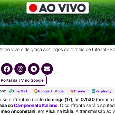
r ao vivo e de graça aos jogos do torneio de futebol - Fo
 Portal da TV no Google
om:
ChatGPT
Google AI Mode
Claude
Perplexity
i
se enfrentam neste
domingo (17)
, às
07h30
(horário d
ada do
Campeonato Italiano
. O confronto será disputa
omeo Anconetani
, em
Pisa
, na
Itália
. A transmissão ao v