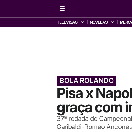
TELEVISÃO
NOVELAS
MERC
BOLA ROLANDO
Pisa x Napoli
graça com 
37ª rodada do Campeonato 
Garibaldi-Romeo Anconeta