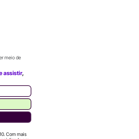
er meio de
 assistir
,
010. Com mais