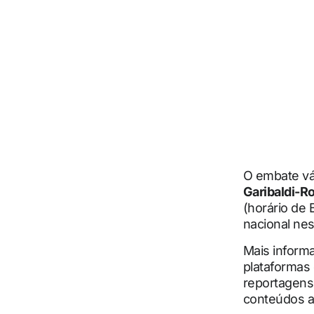
O embate vá
Garibaldi-R
(horário de
nacional nes
Mais informa
plataformas
reportagens 
conteúdos at