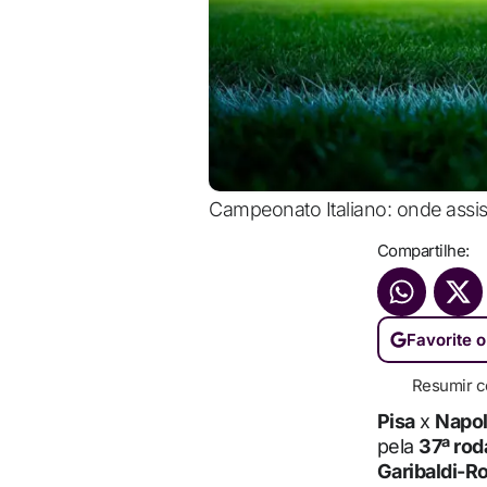
Campeonato Italiano: onde assisti
Compartilhe:
Favorite o
Resumir c
Pisa
x
Napol
pela
37ª rod
Garibaldi-R