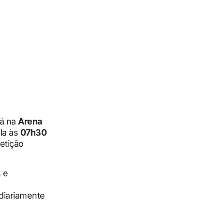
á na
Arena
ola às
07h30
etição
 e
 diariamente