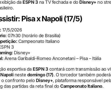
 exibição da
ESPN 3
na TV fechada e do
Disney+
no str
sileiro.
istir: Pisa x Napoli (17/5)
:
17/5/2026
rio:
07h30 (horário de Brasília)
petição:
Campeonato Italiano
ESPN 3
aming:
Disney+
l:
Arena Garibaldi-Romeo Anconetani – Pisa – Itália
ão esportiva da
ESPN 3
contará com transmissão ao vi
e
Napoli
neste
domingo (17)
. O torcedor também poderá
o confronto pelo
Disney+
, plataforma responsável pel
 das partidas da reta final do
Campeonato Italiano
.