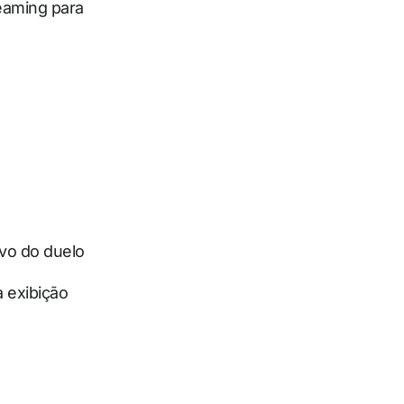
eaming para
vo do duelo
a exibição