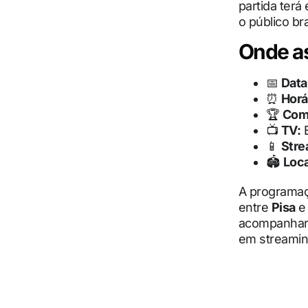
partida terá
o público bra
Onde ass
📅
Data
⏰
Horá
🏆
Com
📺
TV:
📱
Stre
🏟
Loca
A programaç
entre
Pisa
acompanhar 
em streaming