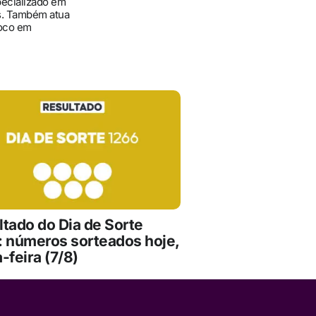
pecializado em
ís. Também atua
foco em
ltado do Dia de Sorte
: números sorteados hoje,
-feira (7/8)