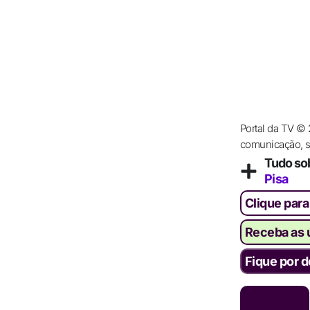
Portal da TV ©
comunicação, se
Tudo so
Pisa
Clique para
Receba as ú
Fique por d