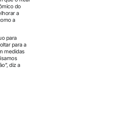
nômico do
lhorar a
como a
uo para
ltar para a
com medidas
cisamos
o”, diz a