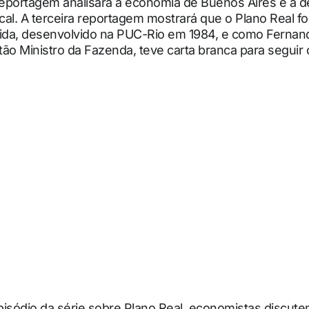
eportagem analisará a economia de Buenos Aires e a d
al. A terceira reportagem mostrará que o Plano Real f
rida, desenvolvido na PUC-Rio em 1984, e como Fernan
ão Ministro da Fazenda, teve carta branca para seguir
isódio da série sobre Plano Real, economistas discute