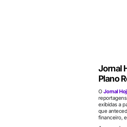
Jornal 
Plano R
O
Jornal Ho
reportagens
exibidas a p
que anteced
financeiro, 