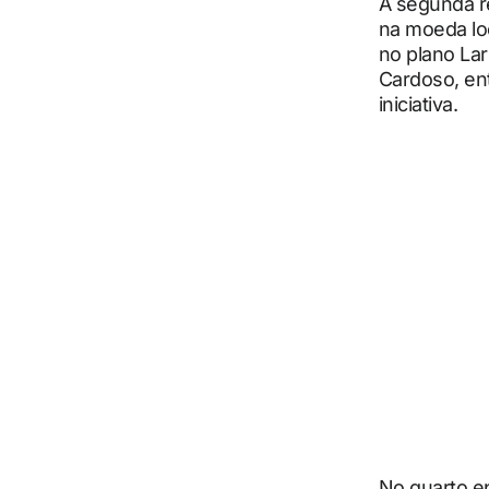
A segunda r
na moeda loc
no plano La
Cardoso, ent
iniciativa.
No quarto ep