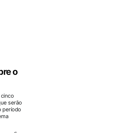
bre o
 cinco
que serão
o período
tema