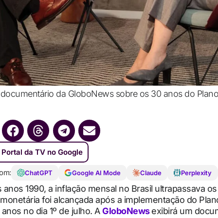
 documentário da GloboNews sobre os 30 anos do Plano 
 Portal da TV no Google
om:
ChatGPT
Google AI Mode
Claude
Perplexity
s anos 1990, a inflação mensal no Brasil ultrapassava o
 monetária foi alcançada após a implementação do Plan
anos no dia 1º de julho. A
GloboNews
exibirá um docu