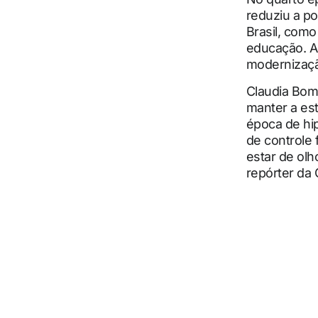
reduziu a p
Brasil, como
educação. A
modernização
Claudia Bomt
manter a est
época de hip
de controle 
estar de olh
repórter da 