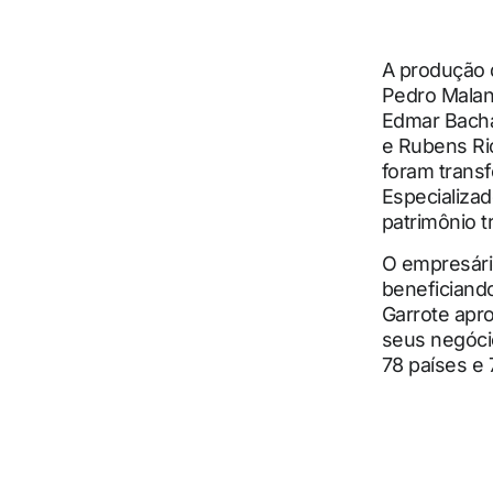
A produção d
Pedro Malan,
Edmar Bacha
e Rubens Ric
foram transf
Especializad
patrimônio t
O empresári
beneficiand
Garrote apro
seus negócio
78 países e 