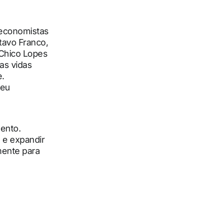
 economistas
tavo Franco,
Chico Lopes
as vidas
e.
seu
ento.
 e expandir
mente para