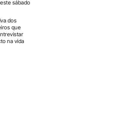
 neste sábado
iva dos
eiros que
ntrevistar
to na vida