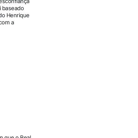
esconfiança
oi baseado
do Henrique
 com a
m que o Real