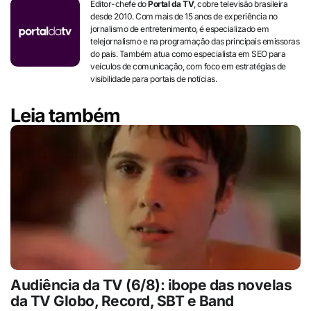
Editor-chefe do
Portal da TV
, cobre televisão brasileira
desde 2010. Com mais de 15 anos de experiência no
jornalismo de entretenimento, é especializado em
telejornalismo e na programação das principais emissoras
do país. Também atua como especialista em SEO para
veículos de comunicação, com foco em estratégias de
visibilidade para portais de notícias.
Leia também
Audiência da TV (6/8): ibope das novelas
da TV Globo, Record, SBT e Band