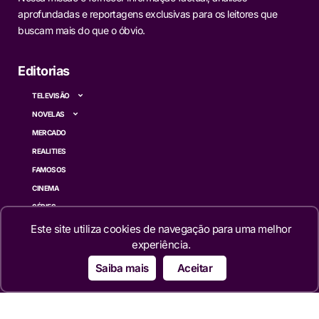
aprofundadas e reportagens exclusivas para os leitores que
buscam mais do que o óbvio.
Editorias
TELEVISÃO
NOVELAS
MERCADO
REALITIES
FAMOSOS
CINEMA
SÉRIES
TECNOLOGIA
Este site utiliza cookies de navegação para uma melhor
experiência.
ESPORTE NA TV
ÚLTIMAS NOTÍCIAS
Saiba mais
Aceitar
Institucional
QUEM SOMOS