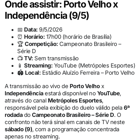
Onde assistir: Porto Velho x
Independência (9/5)
📅
Data:
9/5/2026
⏰
Horário:
17h00 (horário de Brasília)
🏆
Competição:
Campeonato Brasileiro –
Série D
📺
TV:
Sem transmissão
📱
Streaming:
YouTube (Metrópoles Esportes)
🏟
Local:
Estádio Aluízio Ferreira – Porto Velho
A transmissão ao vivo de
Porto Velho
x
Independência
estará disponível no
YouTube
,
através do canal
Metrópoles Esportes
,
responsável pela exibição do duelo válido pela
6ª
rodada
do
Campeonato Brasileiro – Série D
. O
confronto não terá sinal em canais de TV neste
sábado (9)
, com a programação concentrada
apenas no streaming.