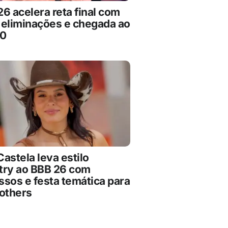
6 acelera reta final com
 eliminações e chegada ao
10
astela leva estilo
try ao BBB 26 com
ssos e festa temática para
rothers