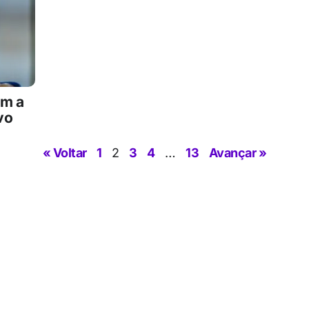
om a
vo
« Voltar
1
2
3
4
…
13
Avançar »