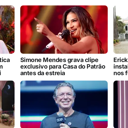
tica
Simone Mendes grava clipe
Erick
m
exclusivo para Casa do Patrão
inst
i
antes da estreia
nos 