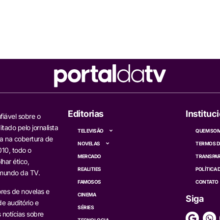
Editorias
Instituc
fiável sobre o
itado pelo jornalista
TELEVISÃO
QUEM SO
a na cobertura de
NOVELAS
TERMOS D
10, todo o
MERCADO
TRANSPAR
har ético,
REALITIES
POLÍTICA 
 mundo da TV.
FAMOSOS
CONTATO
res de novelas e
CINEMA
Siga
e auditório e
SÉRIES
s notícias sobre