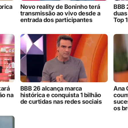
brica
Novo reality de Boninho terá
BBB 2
transmissão ao vivo desde a
duas
entrada dos participantes
Top 
tará
BBB 26 alcança marca
Ana C
ão na
histórica e conquista 1 bilhão
coun
de curtidas nas redes sociais
suce
os b