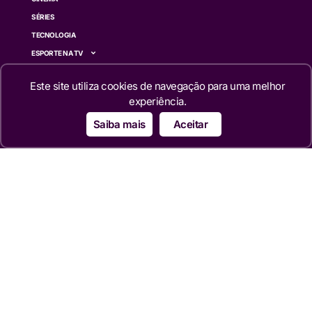
SÉRIES
TECNOLOGIA
ESPORTE NA TV
ÚLTIMAS NOTÍCIAS
Este site utiliza cookies de navegação para uma melhor
Institucional
experiência.
Saiba mais
Aceitar
QUEM SOMOS
TERMOS DE USO
TRANSPARÊNCIA
POLÍTICA DE PRIVACIDADE
CONTATO
Siga
© 2024 – 2026 Portal da TV