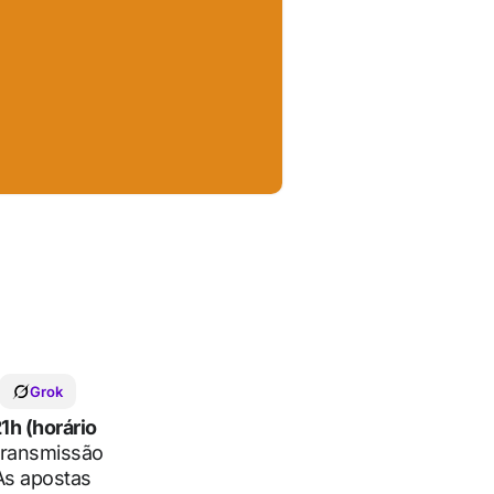
Grok
1h (horário
 transmissão
As apostas