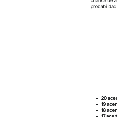
chance de a
probabilida
20 acer
19 acer
18 acer
17 acer