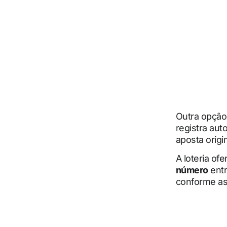
Outra opção
registra au
aposta origi
A loteria o
número
entr
conforme as 