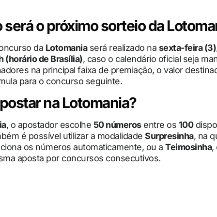
será o próximo sorteio da Lotoma
concurso da
Lotomania
será realizado na
sexta-feira (3)
h (horário de Brasília)
, caso o calendário oficial seja ma
dores na principal faixa de premiação, o valor destin
ula para o concurso seguinte.
postar na Lotomania?
ia
, o apostador escolhe
50 números
entre os
100
dispo
bém é possível utilizar a modalidade
Surpresinha
, na q
eciona os números automaticamente, ou a
Teimosinha
,
esma aposta por concursos consecutivos.