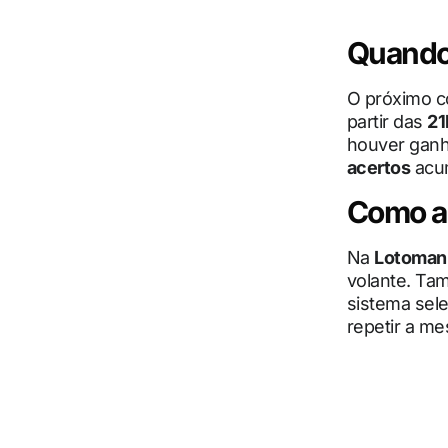
Quando 
O próximo 
partir das
21
houver ganha
acertos
acum
Como a
Na
Lotoman
volante. Tam
sistema sel
repetir a m