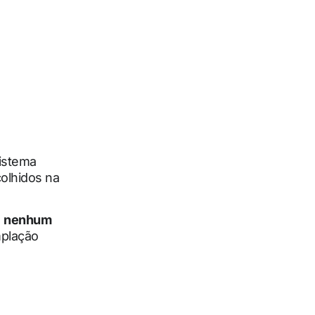
sistema
olhidos na
u
nenhum
mplação