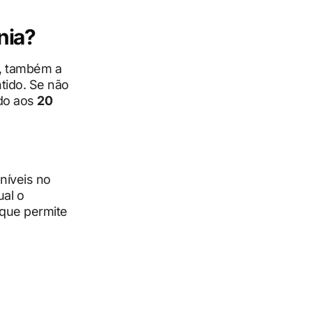
nia?
, também a
ntido. Se não
ado aos
20
níveis no
ual o
 que permite