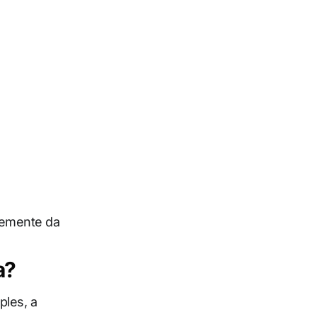
temente da
a?
ples, a