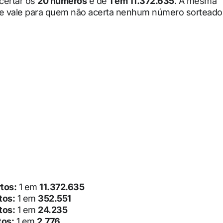
certar os
20 números
é de
1 em 11.372.635
. A mesma
de vale para quem não acerta nenhum número sorteado
tos:
1 em
11.372.635
tos:
1 em
352.551
tos:
1 em
24.235
tos:
1 em
2.776