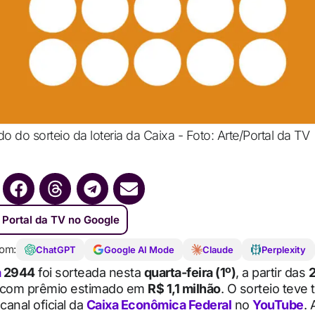
 do sorteio da loteria da Caixa - Foto: Arte/Portal da TV
 Portal da TV no Google
om:
ChatGPT
Google AI Mode
Claude
Perplexity
a
2944
foi sorteada nesta
quarta-feira (1º)
, a partir das
2
 com prêmio estimado em
R$ 1,1 milhão
. O sorteio teve
canal oficial da
Caixa Econômica Federal
no
YouTube
. 