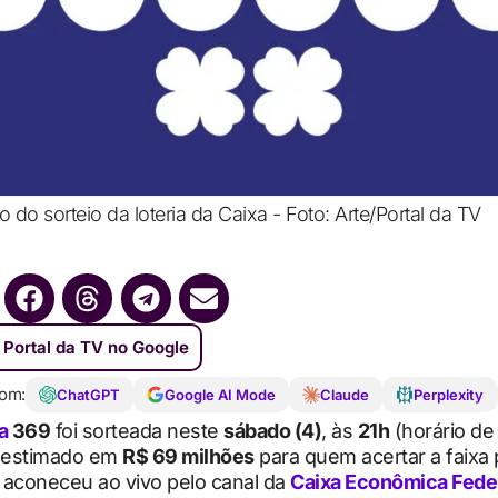
o do sorteio da loteria da Caixa - Foto: Arte/Portal da TV
 Portal da TV no Google
om:
ChatGPT
Google AI Mode
Claude
Perplexity
ia
369
foi sorteada neste
sábado (4)
, às
21h
(horário de 
 estimado em
R$ 69 milhões
para quem acertar a faixa p
 aconeceu ao vivo pelo canal da
Caixa Econômica Fede