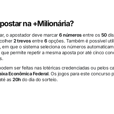
ostar na +Milionária?
par, o apostador deve marcar
6 números
entre os
50
dis
scolher
2 trevos
entre
6
opções. Também é possível utili
, em que o sistema seleciona os números automaticam
, que permite repetir a mesma aposta por até cinco co
s.
odem ser feitas nas lotéricas credenciadas ou pelos can
aixa Econômica Federal
. Os jogos para este concurso
até as
20h
do dia do sorteio.