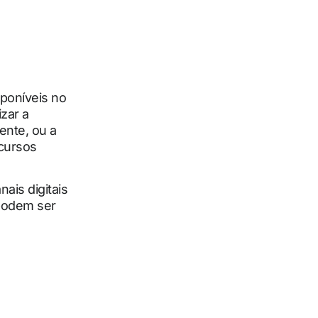
poníveis no
zar a
ente, ou a
ncursos
ais digitais
 podem ser