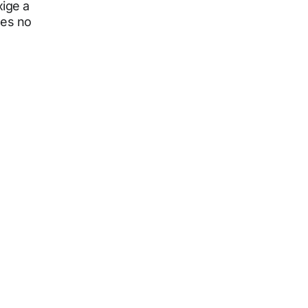
xige a
es no