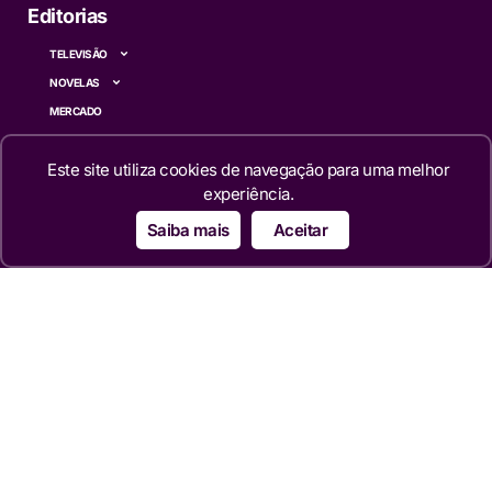
Editorias
TELEVISÃO
NOVELAS
MERCADO
REALITIES
Este site utiliza cookies de navegação para uma melhor
FAMOSOS
experiência.
CINEMA
SÉRIES
Saiba mais
Aceitar
TECNOLOGIA
ESPORTE NA TV
ÚLTIMAS NOTÍCIAS
Institucional
QUEM SOMOS
TERMOS DE USO
TRANSPARÊNCIA
POLÍTICA DE PRIVACIDADE