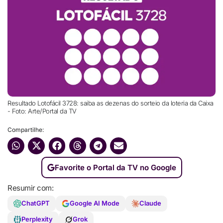
Resultado Lotofácil 3728: saiba as dezenas do sorteio da loteria da Caixa
- Foto: Arte/Portal da TV
Compartilhe:
Favorite o Portal da TV no Google
Resumir com:
ChatGPT
Google AI Mode
Claude
Perplexity
Grok