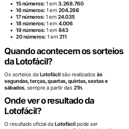
15 números:
1 em
3.268.760
16 números:
1 em
204.298
17 números:
1 em
24.035
18 números:
1 em
4.006
19 números:
1 em
843
20 números:
1 em
211
Quando acontecem os sorteios
da Lotofácil?
Os sorteios da
Lotofácil
são realizados
às
segundas, terças, quartas, quintas, sextas e
sábados
, sempre a partir das
21h
.
Onde ver o resultado da
Lotofácil?
O resultado oficial da
Lotofácil
pode ser