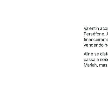
Valentin aco
Perséfone. A
financeirame
vendendo ho
Aline se dis
passa a noi
Mariah, mas