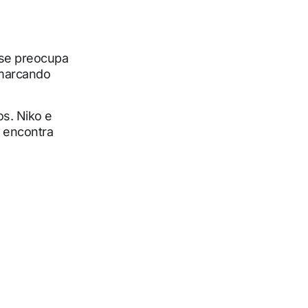
r se preocupa
 marcando
os. Niko e
 encontra