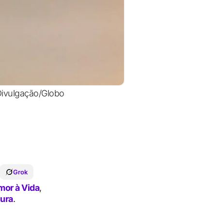
Divulgação/Globo
Grok
mor à Vida
,
tura
.