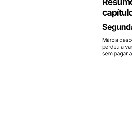
Resumo 
capítul
Segunda-
Márcia desc
perdeu a van
sem pagar a 