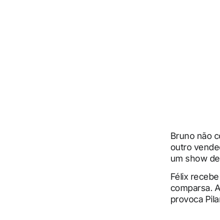
Bruno não c
outro vended
um show de f
Félix receb
comparsa. Al
provoca Pila