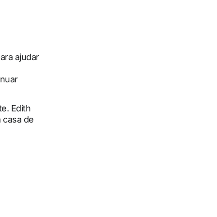
ara ajudar
inuar
e. Edith
a casa de