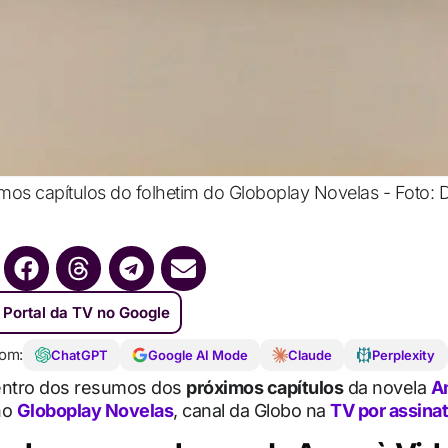
mos capítulos do folhetim do Globoplay Novelas - Foto: 
 Portal da TV no Google
om:
ChatGPT
Google AI Mode
Claude
Perplexity
entro dos resumos dos
próximos capítulos
da novela
A
no
Globoplay Novelas
, canal da Globo na
TV por assina