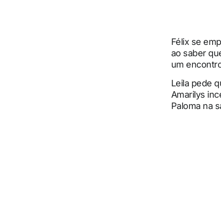
Félix se emp
ao saber que
um encontro
Leila pede q
Amarilys in
Paloma na s