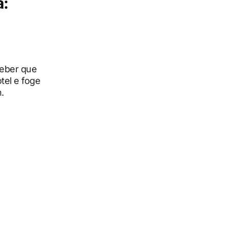
a:
ceber que
tel e foge
.