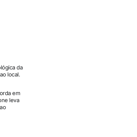
lógica da
o local.
ncorda em
one leva
 ao