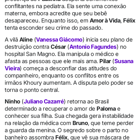
conflitantes na pediatra. Ela sente uma conexão
materna, embora acredite que seu bebê
desapareceu. Enquanto isso, em
Amor à Vida
,
Félix
tenta esconder seu crime do passado.
A vilã
Aline
(
Vanessa Giácomo
) inicia seu plano de
destruição contra
César
(
Antonio Fagundes
) no
hospital San Magno. Ela manipula o médico e
afasta as pessoas que ele mais ama.
Pilar
(
Susana
Vieira
) começa a desconfiar das atitudes do
companheiro, enquanto os conflitos entre os
irmãos Khoury aumentam. A disputa pelo poder se
torna o ponto central.
Ninho
(
Juliano Cazarré
) retorna ao Brasil
determinado a recuperar o amor de
Paloma
e
conhecer sua filha. Sua chegada gera instabilidade
na relação da médica com
Bruno
, que teme perder
a guarda da menina. O segredo sobre o parto no
banheiro assombra
Félix
, que vê sua máscara de