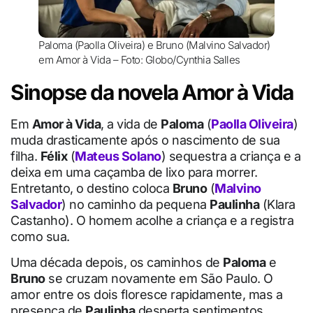
Paloma (Paolla Oliveira) e Bruno (Malvino Salvador)
em Amor à Vida – Foto: Globo/Cynthia Salles
Sinopse da novela Amor à Vida
Em
Amor à Vida
, a vida de
Paloma
(
Paolla Oliveira
)
muda drasticamente após o nascimento de sua
filha.
Félix
(
Mateus Solano
) sequestra a criança e a
deixa em uma caçamba de lixo para morrer.
Entretanto, o destino coloca
Bruno
(
Malvino
Salvador
) no caminho da pequena
Paulinha
(Klara
Castanho). O homem acolhe a criança e a registra
como sua.
Uma década depois, os caminhos de
Paloma
e
Bruno
se cruzam novamente em São Paulo. O
amor entre os dois floresce rapidamente, mas a
presença de
Paulinha
desperta sentimentos