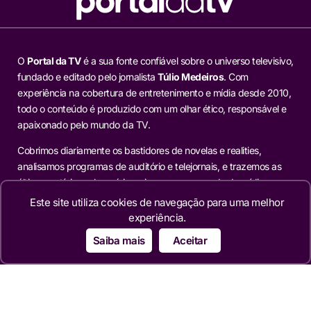
O
Portal da TV
é a sua fonte confiável sobre o universo televisivo,
fundado e editado pelo jornalista
Túlio Medeiros
. Com
experiência na cobertura de entretenimento e mídia desde 2010,
todo o conteúdo é produzido com um olhar ético, responsável e
apaixonado pelo mundo da TV.
Cobrimos diariamente os bastidores de novelas e realities,
analisamos programas de auditório e telejornais, e trazemos as
últimas notícias sobre séries, cinema e o mercado de mídia.
Nossa missão é fornecer informação factual, análises
Este site utiliza cookies de navegação para uma melhor
aprofundadas e reportagens exclusivas para os leitores que
experiência.
buscam mais do que o óbvio.
Saiba mais
Aceitar
Editorias
TELEVISÃO