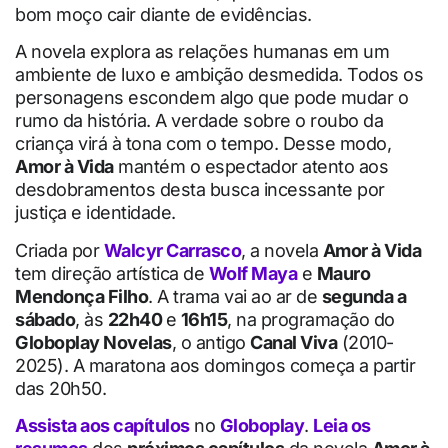
bom moço cair diante de evidências.
A novela explora as relações humanas em um
ambiente de luxo e ambição desmedida. Todos os
personagens escondem algo que pode mudar o
rumo da história. A verdade sobre o roubo da
criança virá à tona com o tempo. Desse modo,
Amor à Vida
mantém o espectador atento aos
desdobramentos desta busca incessante por
justiça e identidade.
Criada por
Walcyr Carrasco
, a novela
Amor à Vida
tem direção artística de
Wolf Maya
e
Mauro
Mendonça Filho
. A trama vai ao ar de
segunda a
sábado
, às
22h40
e
16h15
, na programação do
Globoplay Novelas
, o antigo
Canal Viva
(2010-
2025). A maratona aos domingos começa a partir
das 20h50.
Assista aos capítulos
no
Globoplay
.
Leia os