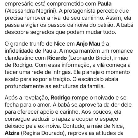
empresário está comprometido com
Paula
(Alessandra Negrini). A protagonista percebe que
precisa remover a rival de seu caminho. Assim, ela
passa a vigiar os passos da noiva do patrão. A babá
descobre segredos que podem mudar tudo.
O grande trunfo de Nice em
Anjo Mau
é a
infidelidade de Paula. A moça mantém um romance
clandestino com
Ricardo
(Leonardo Brício), irmão
de Rodrigo. Com essa informação, a vilã começa a
tecer uma rede de intrigas. Ela planeja o momento
exato para expor a traição. O escândalo abala
profundamente as estruturas da família.
Após a revelação,
Rodrigo
rompe o noivado e se
fecha para o amor. A babá se aproveita da dor dele
para oferecer apoio e carinho. Aos poucos, ela
consegue seduzir o rapaz e ocupar o espaço
deixado pela ex-noiva. Contudo, a mãe de Nice,
Alzira
(Regina Dourado), reprova as atitudes da