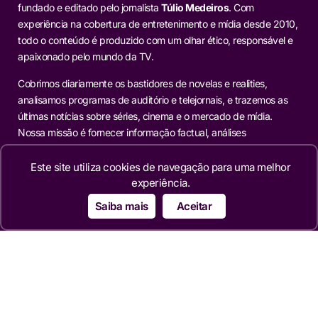
fundado e editado pelo jornalista
Túlio Medeiros
. Com
experiência na cobertura de entretenimento e mídia desde 2010,
todo o conteúdo é produzido com um olhar ético, responsável e
apaixonado pelo mundo da TV.
Cobrimos diariamente os bastidores de novelas e realities,
analisamos programas de auditório e telejornais, e trazemos as
últimas notícias sobre séries, cinema e o mercado de mídia.
Nossa missão é fornecer informação factual, análises
aprofundadas e reportagens exclusivas para os leitores que
buscam mais do que o óbvio.
Este site utiliza cookies de navegação para uma melhor
experiência.
Editorias
Saiba mais
Aceitar
TELEVISÃO
NOVELAS
MERCADO
REALITIES
FAMOSOS