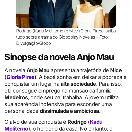
Rodrigo (Kadu Moliterno) e Nice (Gloria Pires); saiba
tudo sobre a trama do Globoplay Novelas – Foto:
Divulgação/Globo
Sinopse da novela Anjo Mau
A novela
Anjo Mau
apresenta a trajetória de
Nice
(
Gloria Pires
). A babá sonha em deixar a pobreza e
conquistar um lugar na
alta sociedade
. Para isso,
ela consegue emprego na mansão da família
Medeiros
, onde seu pai trabalha. A jovem utiliza
sua aparência inofensiva para esconder uma
personalidade
dissimulada e ambiciosa
.
O alvo de sua conquista é
Rodrigo
(
Kadu
Moliterno
), o herdeiro da casa. No entanto, o