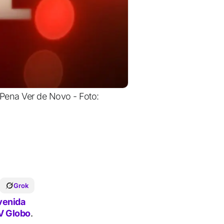
 Pena Ver de Novo - Foto:
Grok
venida
V Globo
.