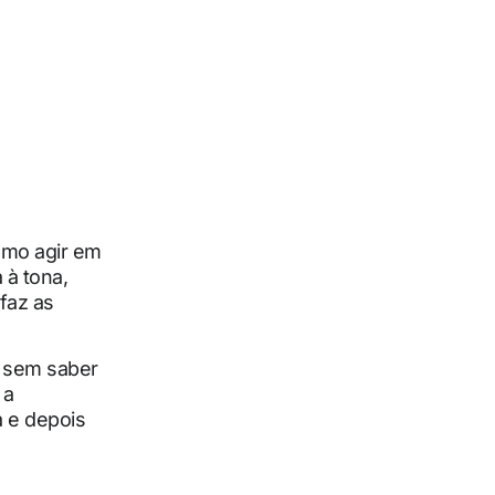
omo agir em
 à tona,
faz as
, sem saber
 a
a e depois