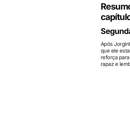
Resumo 
capítul
Segunda-
Após Jorginh
que ele esta
reforça par
rapaz e lem