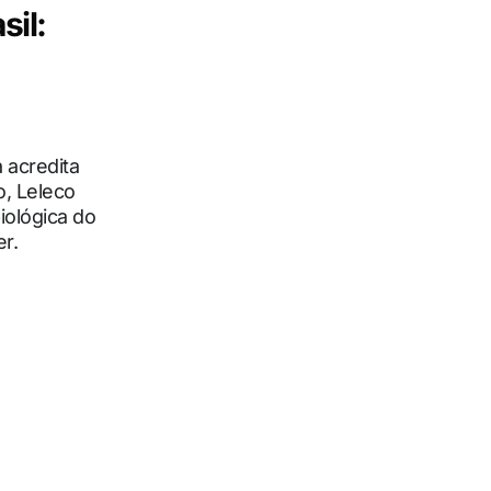
il:
 acredita
o, Leleco
iológica do
r.