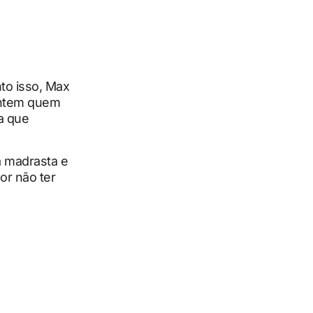
to isso, Max
untem quem
a que
à madrasta e
or não ter