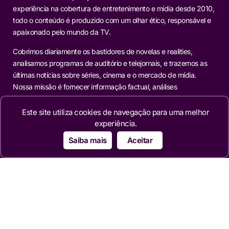
experiência na cobertura de entretenimento e mídia desde 2010,
todo o conteúdo é produzido com um olhar ético, responsável e
apaixonado pelo mundo da TV.
Cobrimos diariamente os bastidores de novelas e realities,
analisamos programas de auditório e telejornais, e trazemos as
últimas notícias sobre séries, cinema e o mercado de mídia.
Nossa missão é fornecer informação factual, análises
aprofundadas e reportagens exclusivas para os leitores que
buscam mais do que o óbvio.
Este site utiliza cookies de navegação para uma melhor
experiência.
Editorias
Saiba mais
Aceitar
TELEVISÃO
NOVELAS
MERCADO
REALITIES
FAMOSOS
CINEMA