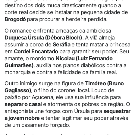
destino dos dois muda drasticamente quando a
corte real decide se instalar na pequena cidade de
Brogodó
para procurar a herdeira perdida.
O romance enfrenta ameaças da ambiciosa
Duquesa Úrsula (Débora Bloch)
. A vilã almeja
assumir a coroa de
Seráfia
e tenta matar a princesa
em
Cordel Encantado
para garantir seu poder. Seu
amante, o mordomo
Nicolau (Luiz Fernando
Guimarães)
, auxilia nos planos diabólicos contra a
monarquia e contra a felicidade da família real.
Outro inimigo surge na figura de
Timóteo (Bruno
Gagliasso)
, o filho do coronel local. Louco de
paixão por Açucena, ele usa sua influência para
separar o casal
e atormenta os pobres da região. O
antagonista une forças com Úrsula para
sequestrar
a jovem nobre
e tentar legitimar seu poder através
de um casamento forçado.