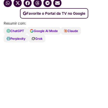
Favorite o Portal da TV no Google
Resumir com:
ChatGPT
Google AI Mode
Claude
Perplexity
Grok