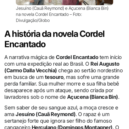
Jesuíno (Cauã Reymond) e Açucena (Bianca Bin)
na novela Cordel Encantado – Foto:
Divulgação/Globo
A história da novela Cordel
Encantado
A narrativa mágica de
Cordel Encantado
tem início
com uma expedição real ao Brasil. O
Rei Augusto
(Carmo Dalla Vecchia)
chega ao sertão nordestino
em busca de um
tesouro
, mas sofre uma grande
perda familiar. Sua mulher morre e sua filha bebê
desaparece após um ataque, sendo criada por
lavradores sob o nome de
Açucena (Bianca Bin)
.
Sem saber de seu sangue azul, a moça cresce e
ama
Jesuíno (Cauã Reymond)
. O rapaz é um
sertanejo forte que ignora ser filho do famoso
cangaceiro
Herculano (Domingos Montagner)
. O