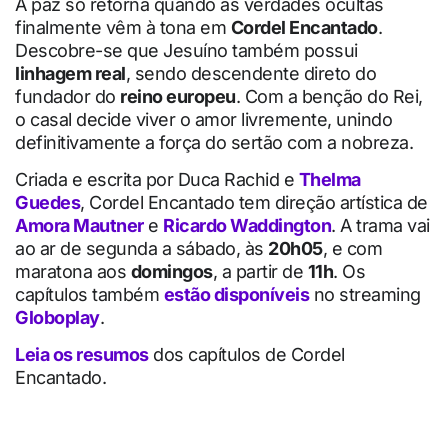
A paz só retorna quando as verdades ocultas
finalmente vêm à tona em
Cordel Encantado
.
Descobre-se que Jesuíno também possui
linhagem real
, sendo descendente direto do
fundador do
reino europeu
. Com a benção do Rei,
o casal decide viver o amor livremente, unindo
definitivamente a força do sertão com a nobreza.
Criada e escrita por Duca Rachid e
Thelma
Guedes
, Cordel Encantado tem direção artística de
Amora Mautner
e
Ricardo Waddington
. A trama vai
ao ar de segunda a sábado, às
20h05
, e com
maratona aos
domingos
, a partir de
11h
. Os
capítulos também
estão disponíveis
no streaming
Globoplay
.
Leia os resumos
dos capítulos de Cordel
Encantado.