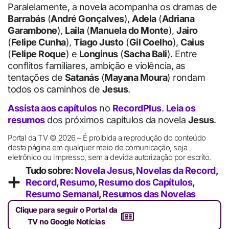
Paralelamente, a novela acompanha os dramas de
Barrabás
(
André Gonçalves
),
Adela
(
Adriana
Garambone
),
Laila
(
Manuela do Monte
),
Jairo
(
Felipe Cunha
),
Tiago Justo
(
Gil Coelho
),
Caius
(
Felipe Roque
) e
Longinus
(
Sacha Bali
). Entre
conflitos familiares, ambição e violência, as
tentações de
Satanás
(
Mayana Moura
) rondam
todos os caminhos de
Jesus
.
Assista aos capítulos
no
RecordPlus
.
Leia os
resumos
dos próximos capítulos da novela
Jesus
.
Portal da TV © 2026 – É proibida a reprodução do conteúdo
desta página em qualquer meio de comunicação, seja
eletrônico ou impresso, sem a devida autorização por escrito.
Tudo sobre:
Novela Jesus
,
Novelas da Record
,
Record
,
Resumo
,
Resumo dos Capítulos
,
Resumo Semanal
,
Resumos das Novelas
Clique para seguir o Portal da
TV no Google Notícias