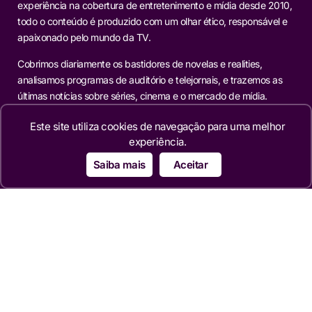
experiência na cobertura de entretenimento e mídia desde 2010,
todo o conteúdo é produzido com um olhar ético, responsável e
apaixonado pelo mundo da TV.
Cobrimos diariamente os bastidores de novelas e realities,
analisamos programas de auditório e telejornais, e trazemos as
últimas notícias sobre séries, cinema e o mercado de mídia.
Nossa missão é fornecer informação factual, análises
Este site utiliza cookies de navegação para uma melhor
aprofundadas e reportagens exclusivas para os leitores que
experiência.
buscam mais do que o óbvio.
Saiba mais
Aceitar
Editorias
TELEVISÃO
NOVELAS
MERCADO
REALITIES
FAMOSOS
CINEMA