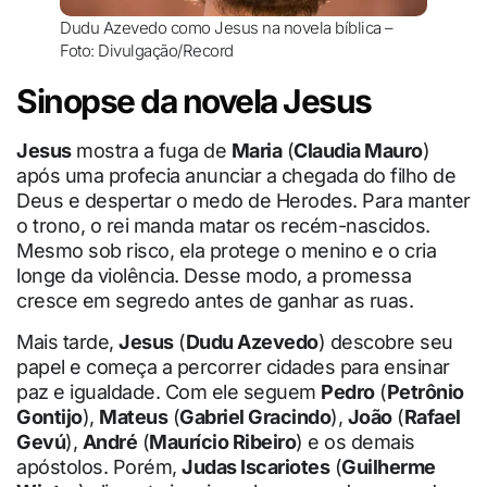
Dudu Azevedo como Jesus na novela bíblica –
Foto: Divulgação/Record
Sinopse da novela Jesus
Jesus
mostra a fuga de
Maria
(
Claudia Mauro
)
após uma profecia anunciar a chegada do filho de
Deus e despertar o medo de Herodes. Para manter
o trono, o rei manda matar os recém-nascidos.
Mesmo sob risco, ela protege o menino e o cria
longe da violência. Desse modo, a promessa
cresce em segredo antes de ganhar as ruas.
Mais tarde,
Jesus
(
Dudu Azevedo
) descobre seu
papel e começa a percorrer cidades para ensinar
paz e igualdade. Com ele seguem
Pedro
(
Petrônio
Gontijo
),
Mateus
(
Gabriel Gracindo
),
João
(
Rafael
Gevú
),
André
(
Maurício Ribeiro
) e os demais
apóstolos. Porém,
Judas Iscariotes
(
Guilherme