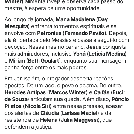
Winter
) alimenta inveja e observa cada passo do
mestre, à espera de uma oportunidade.
Ao longo da jornada,
Maria Madalena
(
Day
Mesquita
) enfrenta tormentos espirituais e se
envolve com
Petronius
(
Fernando Pavão
). Depois,
ela é libertada pelo Messias e passa a segui-lo com
devoção. Nesse mesmo cenário,
Jesus
conquista
mais admiradores, inclusive
Yoná
(
Letícia Medina
)
e
Mirian
(
Beth Goulart
), enquanto sua mensagem
ganha força entre os mais pobres.
Em Jerusalém, o pregador desperta reações
opostas. De um lado, o povo o aclama. De outro,
Herodes Antipas
(
Marcos Winter
) e
Caifás
(
Eucir
de Souza
) articulam sua queda. Além disso,
Pôncio
Pilatos
(
Nicola Siri
) entra nessa pressão, apesar
dos alertas de
Cláudia
(
Larissa Maciel
) e da
resistência de
Helena
(
Júlia Maggessi
), que
defendem a justiça.