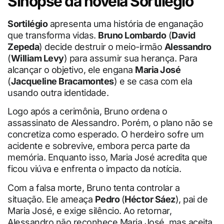
Sinopse da novela Sortilégio
Sortilégio
apresenta uma história de enganação
que transforma vidas.
Bruno Lombardo
(
David
Zepeda
) decide destruir o meio-irmão
Alessandro
(
William Levy
) para assumir sua herança. Para
alcançar o objetivo, ele engana
Maria José
(
Jacqueline Bracamontes
) e se casa com ela
usando outra identidade.
Logo após a cerimônia, Bruno ordena o
assassinato de Alessandro. Porém, o plano não se
concretiza como esperado. O herdeiro sofre um
acidente e sobrevive, embora perca parte da
memória. Enquanto isso, Maria José acredita que
ficou viúva e enfrenta o impacto da notícia.
Com a falsa morte, Bruno tenta controlar a
situação. Ele ameaça
Pedro
(
Héctor Sáez
), pai de
Maria José, e exige silêncio. Ao retornar,
Alessandro não reconhece Maria José, mas aceita