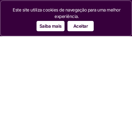
últimas notícias sobre séries, cinema e o mercado de mídia.
Este site utiliza cookies de navegação para uma melhor
Nossa missão é fornecer informação factual, análises
experiência.
aprofundadas e reportagens exclusivas para os leitores que
buscam mais do que o óbvio.
Saiba mais
Aceitar
Editorias
TELEVISÃO
NOVELAS
MERCADO
REALITIES
FAMOSOS
CINEMA
SÉRIES
TECNOLOGIA
ESPORTE NA TV
ÚLTIMAS NOTÍCIAS